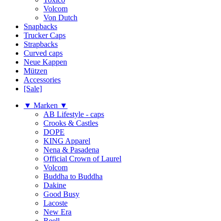
Volcom
Von Dutch
Snapbacks
Trucker Caps
Strapbacks
Curved caps
Neue Kappen
Mützen
Accessories
[Sale]
▼ Marken ▼
AB Lifestyle - caps
Crooks & Castles
DOPE
KING Apparel
Nena & Pasadena
Official Crown of Laurel
Volcom
Buddha to Buddha
Dakine
Good Busy
Lacoste
New Era
Reell