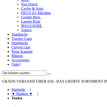
Von Dutch
Cayler & Sons
DEUS Ex Machina
Goorin Bros.
Lauren Rose
MAGGIORE
Toxico
Snapbacks
Trucker Caps
Strapbacks
Curved caps
Neue Kappen
Mützen
Accessories
[Sale]
GRATIS VERSAND ÜBER €50,-
DAS GRÖßTE SORTIMENT I
Startseite
|
▼ Marken ▼
|
Toxico