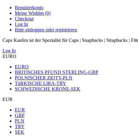
Benutzerkonto
Meine Wishlist (0)
Checkout
Log In
Bitte einloggen oder registrieren
Caps Kaufen ist der Spezialist für Caps | Snapbacks | Strapbacks | Fit
Log In
EURO
EURO
BRITISCHES PFUND STERLING-GBP
POLNISCHER ZłOTY-PLN
TüRKISCHE LIRA-TRY
SCHWEDISCHE KRONE-SEK
EUR
EUR
GBP
PLN
TRY
SEK