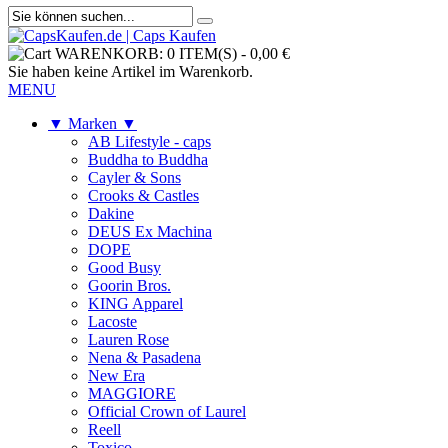
WARENKORB:
0 ITEM(S)
-
0,00 €
Sie haben keine Artikel im Warenkorb.
MENU
▼ Marken ▼
AB Lifestyle - caps
Buddha to Buddha
Cayler & Sons
Crooks & Castles
Dakine
DEUS Ex Machina
DOPE
Good Busy
Goorin Bros.
KING Apparel
Lacoste
Lauren Rose
Nena & Pasadena
New Era
MAGGIORE
Official Crown of Laurel
Reell
Toxico