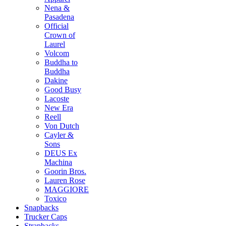
Nena &
Pasadena
Official
Crown of
Laurel
Volcom
Buddha to
Buddha
Dakine
Good Busy
Lacoste
New Era
Reell
Von Dutch
Cayler &
Sons
DEUS Ex
Machina
Goorin Bros.
Lauren Rose
MAGGIORE
Toxico
Snapbacks
Trucker Caps
Strapbacks