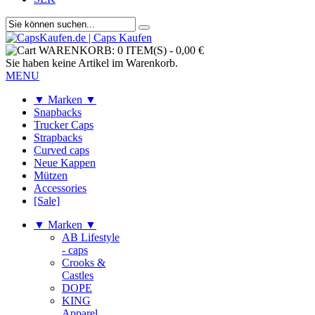
WARENKORB:
0 ITEM(S)
-
0,00 €
Sie haben keine Artikel im Warenkorb.
MENU
▼ Marken ▼
Snapbacks
Trucker Caps
Strapbacks
Curved caps
Neue Kappen
Mützen
Accessories
[Sale]
▼ Marken ▼
AB Lifestyle
- caps
Crooks &
Castles
DOPE
KING
Apparel