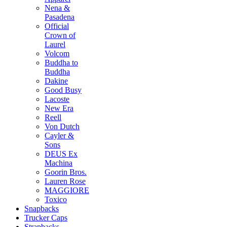
Nena &
Pasadena
Official
Crown of
Laurel
Volcom
Buddha to
Buddha
Dakine
Good Busy
Lacoste
New Era
Reell
Von Dutch
Cayler &
Sons
DEUS Ex
Machina
Goorin Bros.
Lauren Rose
MAGGIORE
Toxico
Snapbacks
Trucker Caps
Strapbacks