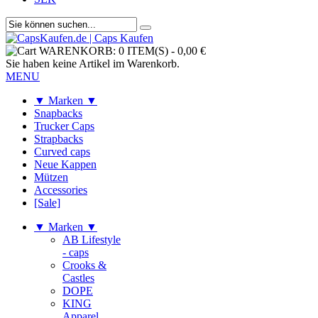
WARENKORB:
0 ITEM(S)
-
0,00 €
Sie haben keine Artikel im Warenkorb.
MENU
▼ Marken ▼
Snapbacks
Trucker Caps
Strapbacks
Curved caps
Neue Kappen
Mützen
Accessories
[Sale]
▼ Marken ▼
AB Lifestyle
- caps
Crooks &
Castles
DOPE
KING
Apparel