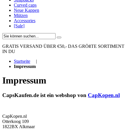
Curved caps
Neue Kappen
Mützen
Accessories
[Sale]
GRATIS VERSAND ÜBER €50,-
DAS GRÖßTE SORTIMENT
IN DU
Startseite
|
Impressum
Impressum
CapsKaufen.de ist ein webshop von
CapKopen.nl
CapKopen.nl
Otterkoog 109
1822BX Alkmaar