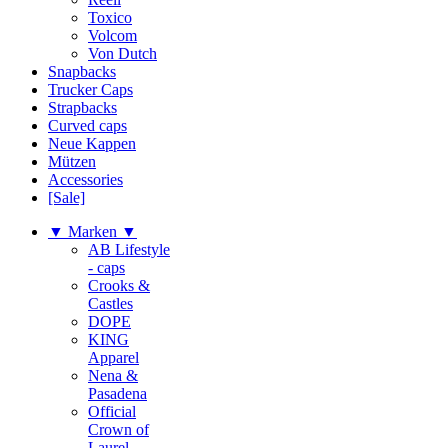
Toxico
Volcom
Von Dutch
Snapbacks
Trucker Caps
Strapbacks
Curved caps
Neue Kappen
Mützen
Accessories
[Sale]
▼ Marken ▼
AB Lifestyle
- caps
Crooks &
Castles
DOPE
KING
Apparel
Nena &
Pasadena
Official
Crown of
Laurel