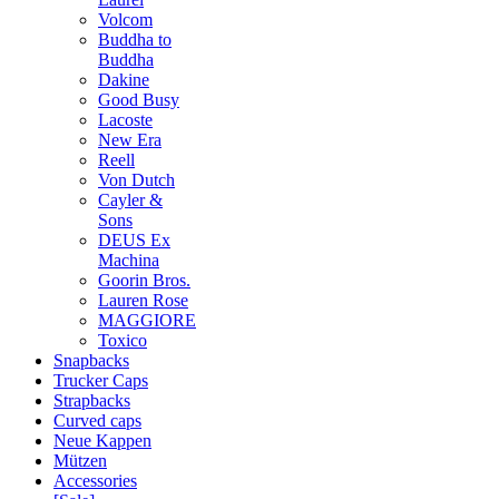
Volcom
Buddha to
Buddha
Dakine
Good Busy
Lacoste
New Era
Reell
Von Dutch
Cayler &
Sons
DEUS Ex
Machina
Goorin Bros.
Lauren Rose
MAGGIORE
Toxico
Snapbacks
Trucker Caps
Strapbacks
Curved caps
Neue Kappen
Mützen
Accessories