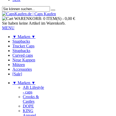
WARENKORB:
0 ITEM(S)
-
0,00 €
Sie haben keine Artikel im Warenkorb.
MENU
▼ Marken ▼
Snapbacks
Trucker Caps
Strapbacks
Curved caps
Neue Kappen
Mützen
Accessories
[Sale]
▼ Marken ▼
AB Lifestyle
- caps
Crooks &
Castles
DOPE
KING
Apparel