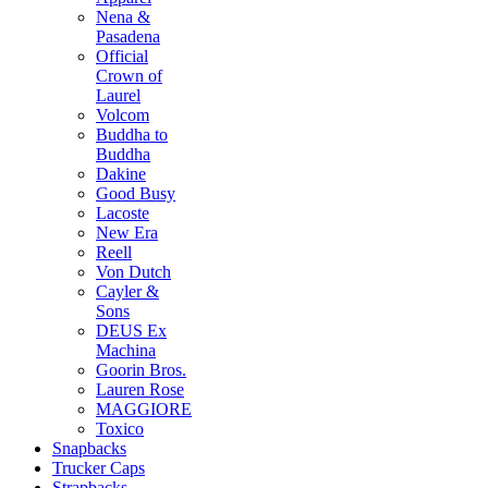
Nena &
Pasadena
Official
Crown of
Laurel
Volcom
Buddha to
Buddha
Dakine
Good Busy
Lacoste
New Era
Reell
Von Dutch
Cayler &
Sons
DEUS Ex
Machina
Goorin Bros.
Lauren Rose
MAGGIORE
Toxico
Snapbacks
Trucker Caps
Strapbacks