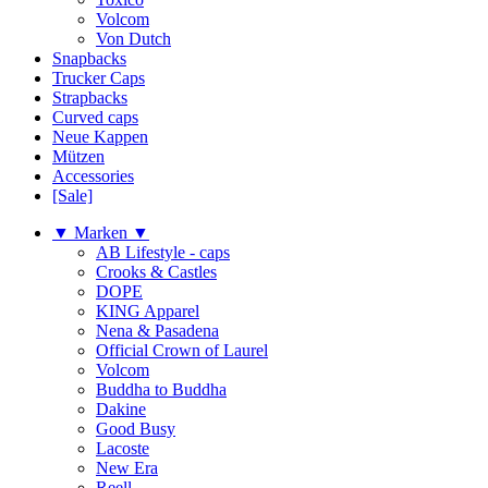
Volcom
Von Dutch
Snapbacks
Trucker Caps
Strapbacks
Curved caps
Neue Kappen
Mützen
Accessories
[Sale]
▼ Marken ▼
AB Lifestyle - caps
Crooks & Castles
DOPE
KING Apparel
Nena & Pasadena
Official Crown of Laurel
Volcom
Buddha to Buddha
Dakine
Good Busy
Lacoste
New Era
Reell