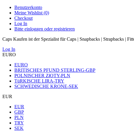
Benutzerkonto
Meine Wishlist (0)
Checkout
Log In
Bitte einloggen oder registrieren
Caps Kaufen ist der Spezialist für Caps | Snapbacks | Strapbacks | Fit
Log In
EURO
EURO
BRITISCHES PFUND STERLING-GBP
POLNISCHER ZłOTY-PLN
TüRKISCHE LIRA-TRY
SCHWEDISCHE KRONE-SEK
EUR
EUR
GBP
PLN
TRY
SEK