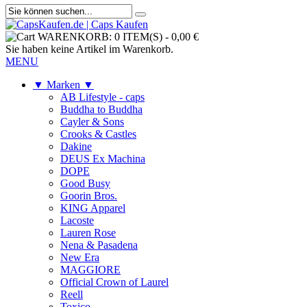
WARENKORB:
0 ITEM(S)
-
0,00 €
Sie haben keine Artikel im Warenkorb.
MENU
▼ Marken ▼
AB Lifestyle - caps
Buddha to Buddha
Cayler & Sons
Crooks & Castles
Dakine
DEUS Ex Machina
DOPE
Good Busy
Goorin Bros.
KING Apparel
Lacoste
Lauren Rose
Nena & Pasadena
New Era
MAGGIORE
Official Crown of Laurel
Reell
Toxico