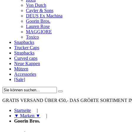
Von Dutch
Cayler & Sons
DEUS Ex Machina
Goorin Bros.
Lauren Rose
MAGGIORE
Toxico
Snapbacks
Trucker Caps
Strapbacks
Curved caps
Neue Kappen
Mützen
Accessories
[Sale]
GRATIS VERSAND ÜBER €50,-
DAS GRÖßTE SORTIMENT I
Startseite
|
▼ Marken ▼
|
Goorin Bros.