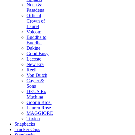
Nena &
Pasadena
Official
Crown of
Laurel
Volcom
Buddha to
Buddha
Dakine
Good Busy
Lacoste
New Era
Reell
Von Dutch
Cayler &
Sons
DEUS Ex
Machina
Goorin Bros.
Lauren Rose
MAGGIORE
Toxico
Snapbacks
Trucker Caps
Strapbacks