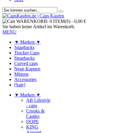
WARENKORB:
0 ITEM(S)
-
0,00 €
Sie haben keine Artikel im Warenkorb.
MENU
▼ Marken ▼
Snapbacks
Trucker Caps
Strapbacks
Curved caps
Neue Kappen
Mützen
Accessories
[Sale]
▼ Marken ▼
AB Lifestyle
- caps
Crooks &
Castles
DOPE
KING
Apparel