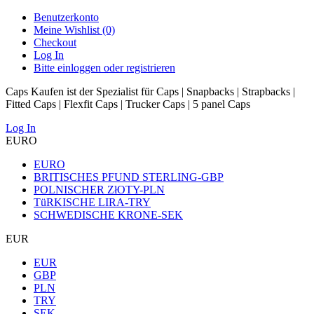
Benutzerkonto
Meine Wishlist (0)
Checkout
Log In
Bitte einloggen oder registrieren
Caps Kaufen ist der Spezialist für Caps | Snapbacks | Strapbacks |
Fitted Caps | Flexfit Caps | Trucker Caps | 5 panel Caps
Log In
EURO
EURO
BRITISCHES PFUND STERLING-GBP
POLNISCHER ZłOTY-PLN
TüRKISCHE LIRA-TRY
SCHWEDISCHE KRONE-SEK
EUR
EUR
GBP
PLN
TRY
SEK