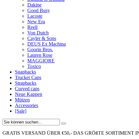
Dakine
Good Busy
Lacoste
New Era
Reell
Von Dutch
Cayler & Sons
DEUS Ex Machina
Goorin Bros.
Lauren Rose
MAGGIORE
Toxico
Snapbacks
Trucker Caps
Strapbacks
Curved caps
Neue Kappen
Mützen
Accessories
[Sale]
GRATIS VERSAND ÜBER €50,-
DAS GRÖßTE SORTIMENT I