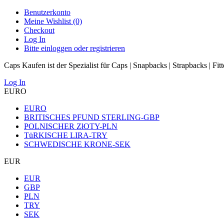
Benutzerkonto
Meine Wishlist (0)
Checkout
Log In
Bitte einloggen oder registrieren
Caps Kaufen ist der Spezialist für Caps | Snapbacks | Strapbacks | Fit
Log In
EURO
EURO
BRITISCHES PFUND STERLING-GBP
POLNISCHER ZłOTY-PLN
TüRKISCHE LIRA-TRY
SCHWEDISCHE KRONE-SEK
EUR
EUR
GBP
PLN
TRY
SEK