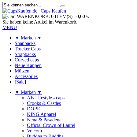
WARENKORB:
0 ITEM(S)
-
0,00 €
Sie haben keine Artikel im Warenkorb.
MENU
▼ Marken ▼
Snapbacks
Trucker Caps
Strapbacks
Curved caps
Neue Kappen
Mützen
Accessories
[Sale]
▼ Marken ▼
AB Lifestyle - caps
Crooks & Castles
DOPE
KING Apparel
Nena & Pasadena
Official Crown of Laurel
Volcom
Buddha to Buddha