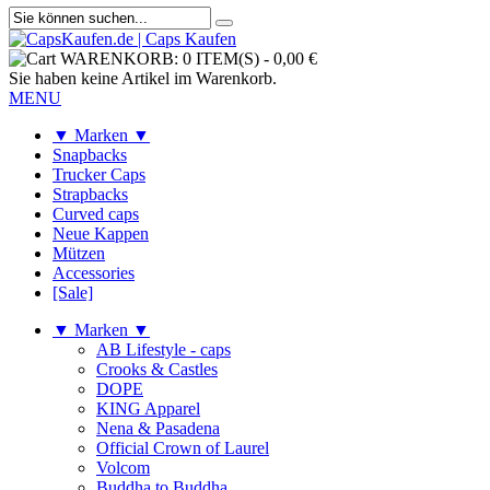
WARENKORB:
0 ITEM(S)
-
0,00 €
Sie haben keine Artikel im Warenkorb.
MENU
▼ Marken ▼
Snapbacks
Trucker Caps
Strapbacks
Curved caps
Neue Kappen
Mützen
Accessories
[Sale]
▼ Marken ▼
AB Lifestyle - caps
Crooks & Castles
DOPE
KING Apparel
Nena & Pasadena
Official Crown of Laurel
Volcom
Buddha to Buddha