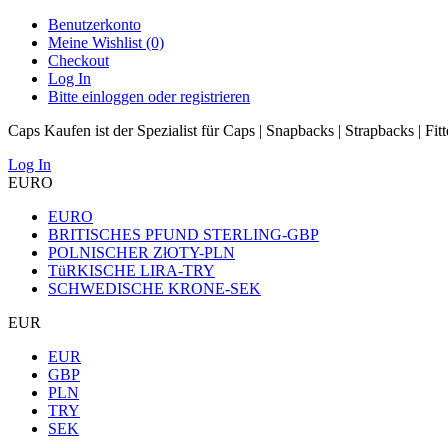
Benutzerkonto
Meine Wishlist (0)
Checkout
Log In
Bitte einloggen oder registrieren
Caps Kaufen ist der Spezialist für Caps | Snapbacks | Strapbacks | Fit
Log In
EURO
EURO
BRITISCHES PFUND STERLING-GBP
POLNISCHER ZłOTY-PLN
TüRKISCHE LIRA-TRY
SCHWEDISCHE KRONE-SEK
EUR
EUR
GBP
PLN
TRY
SEK