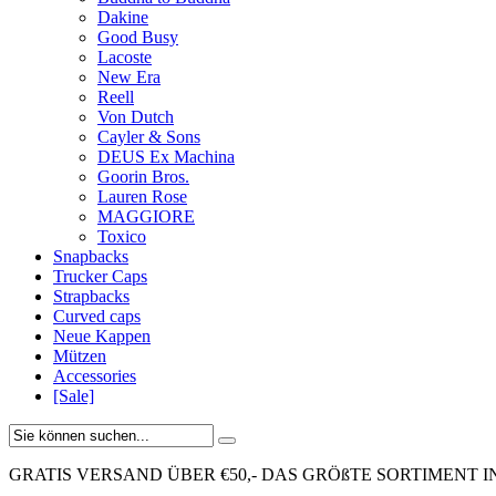
Dakine
Good Busy
Lacoste
New Era
Reell
Von Dutch
Cayler & Sons
DEUS Ex Machina
Goorin Bros.
Lauren Rose
MAGGIORE
Toxico
Snapbacks
Trucker Caps
Strapbacks
Curved caps
Neue Kappen
Mützen
Accessories
[Sale]
GRATIS VERSAND ÜBER €50,-
DAS GRÖßTE SORTIMENT I