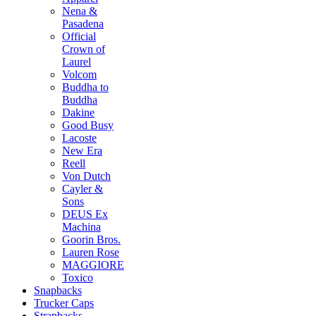
Nena &
Pasadena
Official
Crown of
Laurel
Volcom
Buddha to
Buddha
Dakine
Good Busy
Lacoste
New Era
Reell
Von Dutch
Cayler &
Sons
DEUS Ex
Machina
Goorin Bros.
Lauren Rose
MAGGIORE
Toxico
Snapbacks
Trucker Caps
Strapbacks