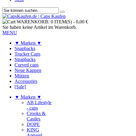
WARENKORB:
0 ITEM(S)
-
0,00 €
Sie haben keine Artikel im Warenkorb.
MENU
▼ Marken ▼
Snapbacks
Trucker Caps
Strapbacks
Curved caps
Neue Kappen
Mützen
Accessories
[Sale]
▼ Marken ▼
AB Lifestyle
- caps
Crooks &
Castles
DOPE
KING
Apparel