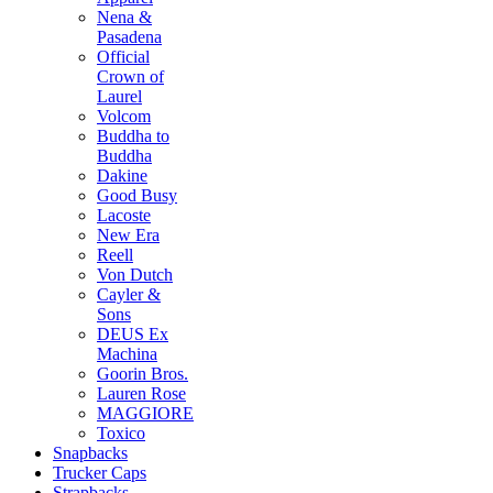
Nena &
Pasadena
Official
Crown of
Laurel
Volcom
Buddha to
Buddha
Dakine
Good Busy
Lacoste
New Era
Reell
Von Dutch
Cayler &
Sons
DEUS Ex
Machina
Goorin Bros.
Lauren Rose
MAGGIORE
Toxico
Snapbacks
Trucker Caps
Strapbacks