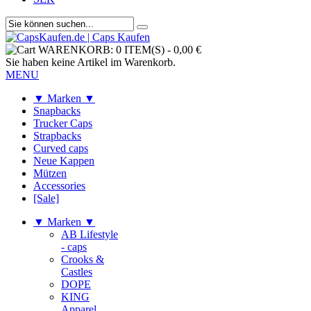
WARENKORB:
0 ITEM(S)
-
0,00 €
Sie haben keine Artikel im Warenkorb.
MENU
▼ Marken ▼
Snapbacks
Trucker Caps
Strapbacks
Curved caps
Neue Kappen
Mützen
Accessories
[Sale]
▼ Marken ▼
AB Lifestyle
- caps
Crooks &
Castles
DOPE
KING
Apparel