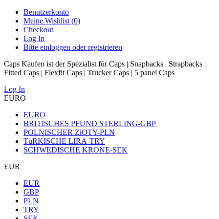
Benutzerkonto
Meine Wishlist (0)
Checkout
Log In
Bitte einloggen oder registrieren
Caps Kaufen ist der Spezialist für Caps | Snapbacks | Strapbacks |
Fitted Caps | Flexfit Caps | Trucker Caps | 5 panel Caps
Log In
EURO
EURO
BRITISCHES PFUND STERLING-GBP
POLNISCHER ZłOTY-PLN
TüRKISCHE LIRA-TRY
SCHWEDISCHE KRONE-SEK
EUR
EUR
GBP
PLN
TRY
SEK