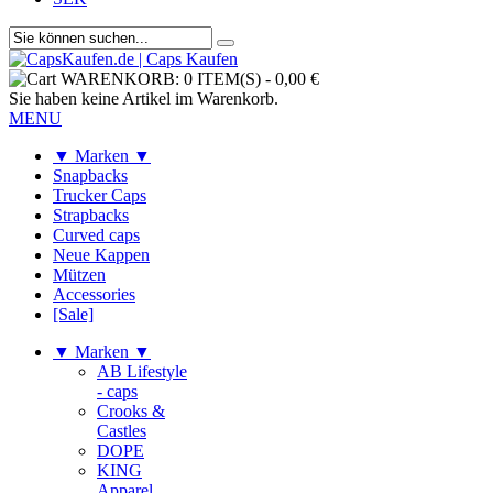
WARENKORB:
0 ITEM(S)
-
0,00 €
Sie haben keine Artikel im Warenkorb.
MENU
▼ Marken ▼
Snapbacks
Trucker Caps
Strapbacks
Curved caps
Neue Kappen
Mützen
Accessories
[Sale]
▼ Marken ▼
AB Lifestyle
- caps
Crooks &
Castles
DOPE
KING
Apparel