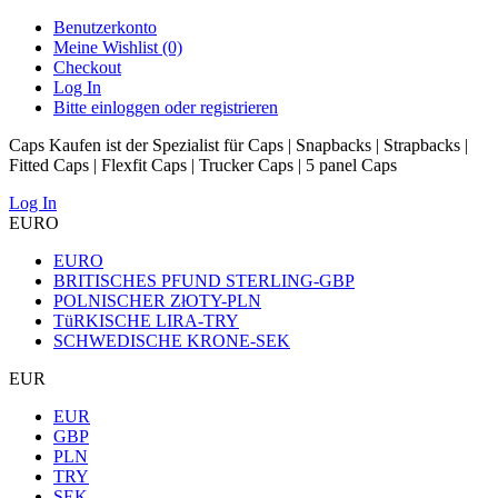
Benutzerkonto
Meine Wishlist (0)
Checkout
Log In
Bitte einloggen oder registrieren
Caps Kaufen ist der Spezialist für Caps | Snapbacks | Strapbacks |
Fitted Caps | Flexfit Caps | Trucker Caps | 5 panel Caps
Log In
EURO
EURO
BRITISCHES PFUND STERLING-GBP
POLNISCHER ZłOTY-PLN
TüRKISCHE LIRA-TRY
SCHWEDISCHE KRONE-SEK
EUR
EUR
GBP
PLN
TRY
SEK