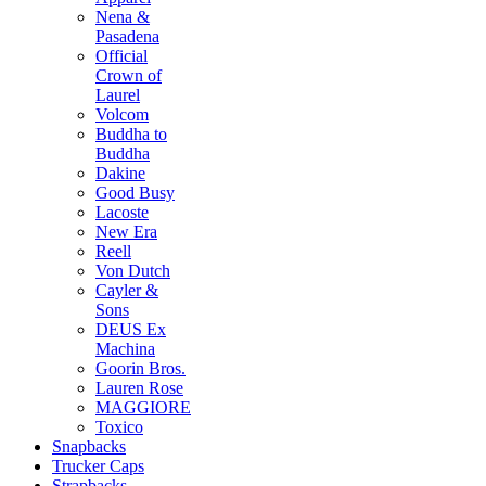
Nena &
Pasadena
Official
Crown of
Laurel
Volcom
Buddha to
Buddha
Dakine
Good Busy
Lacoste
New Era
Reell
Von Dutch
Cayler &
Sons
DEUS Ex
Machina
Goorin Bros.
Lauren Rose
MAGGIORE
Toxico
Snapbacks
Trucker Caps
Strapbacks