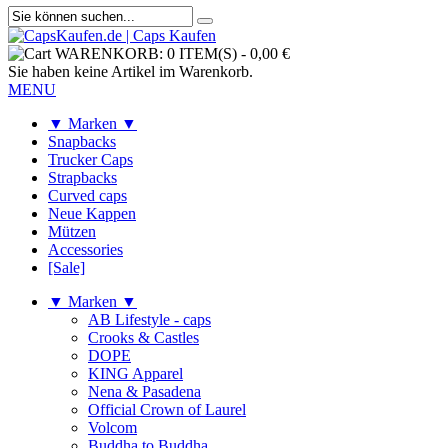
WARENKORB:
0 ITEM(S)
-
0,00 €
Sie haben keine Artikel im Warenkorb.
MENU
▼ Marken ▼
Snapbacks
Trucker Caps
Strapbacks
Curved caps
Neue Kappen
Mützen
Accessories
[Sale]
▼ Marken ▼
AB Lifestyle - caps
Crooks & Castles
DOPE
KING Apparel
Nena & Pasadena
Official Crown of Laurel
Volcom
Buddha to Buddha