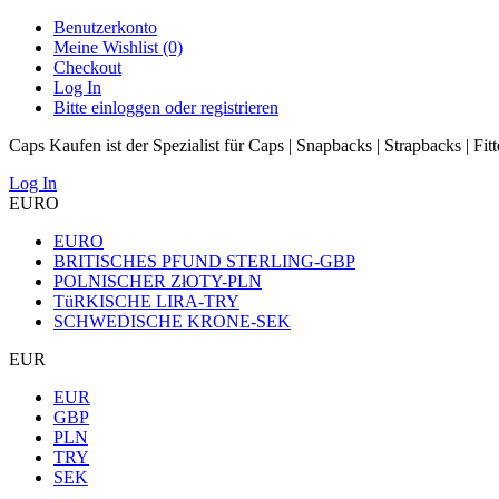
Benutzerkonto
Meine Wishlist (0)
Checkout
Log In
Bitte einloggen oder registrieren
Caps Kaufen ist der Spezialist für Caps | Snapbacks | Strapbacks | Fit
Log In
EURO
EURO
BRITISCHES PFUND STERLING-GBP
POLNISCHER ZłOTY-PLN
TüRKISCHE LIRA-TRY
SCHWEDISCHE KRONE-SEK
EUR
EUR
GBP
PLN
TRY
SEK