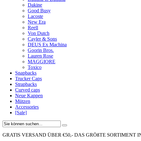
Dakine
Good Busy
Lacoste
New Era
Reell
Von Dutch
Cayler & Sons
DEUS Ex Machina
Goorin Bros.
Lauren Rose
MAGGIORE
Toxico
Snapbacks
Trucker Caps
Strapbacks
Curved caps
Neue Kappen
Mützen
Accessories
[Sale]
GRATIS VERSAND ÜBER €50,-
DAS GRÖßTE SORTIMENT I