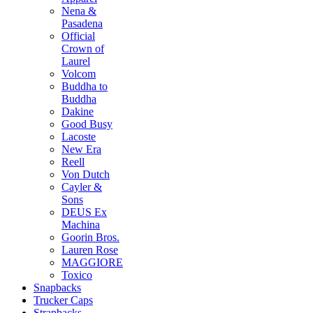
Nena &
Pasadena
Official
Crown of
Laurel
Volcom
Buddha to
Buddha
Dakine
Good Busy
Lacoste
New Era
Reell
Von Dutch
Cayler &
Sons
DEUS Ex
Machina
Goorin Bros.
Lauren Rose
MAGGIORE
Toxico
Snapbacks
Trucker Caps
Strapbacks