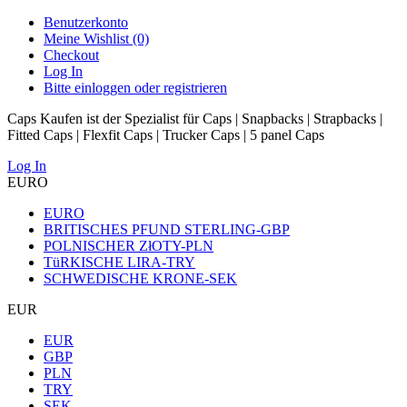
Benutzerkonto
Meine Wishlist (0)
Checkout
Log In
Bitte einloggen oder registrieren
Caps Kaufen ist der Spezialist für Caps | Snapbacks | Strapbacks |
Fitted Caps | Flexfit Caps | Trucker Caps | 5 panel Caps
Log In
EURO
EURO
BRITISCHES PFUND STERLING-GBP
POLNISCHER ZłOTY-PLN
TüRKISCHE LIRA-TRY
SCHWEDISCHE KRONE-SEK
EUR
EUR
GBP
PLN
TRY
SEK