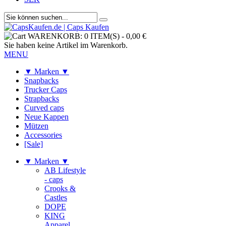
WARENKORB:
0 ITEM(S)
-
0,00 €
Sie haben keine Artikel im Warenkorb.
MENU
▼ Marken ▼
Snapbacks
Trucker Caps
Strapbacks
Curved caps
Neue Kappen
Mützen
Accessories
[Sale]
▼ Marken ▼
AB Lifestyle
- caps
Crooks &
Castles
DOPE
KING
Apparel