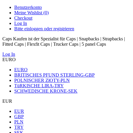
Benutzerkonto
Meine Wishlist (0)
Checkout
Log In
Bitte einloggen oder registrieren
Caps Kaufen ist der Spezialist für Caps | Snapbacks | Strapbacks |
Fitted Caps | Flexfit Caps | Trucker Caps | 5 panel Caps
Log In
EURO
EURO
BRITISCHES PFUND STERLING-GBP
POLNISCHER ZłOTY-PLN
TüRKISCHE LIRA-TRY
SCHWEDISCHE KRONE-SEK
EUR
EUR
GBP
PLN
TRY
SEK