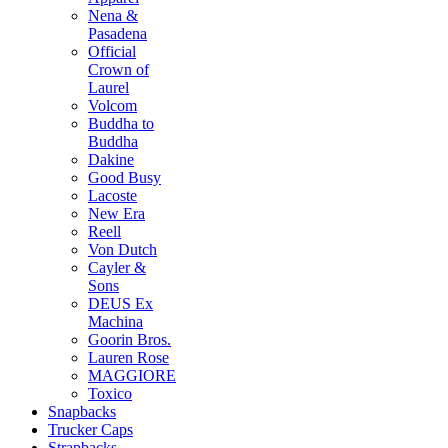
Nena &
Pasadena
Official
Crown of
Laurel
Volcom
Buddha to
Buddha
Dakine
Good Busy
Lacoste
New Era
Reell
Von Dutch
Cayler &
Sons
DEUS Ex
Machina
Goorin Bros.
Lauren Rose
MAGGIORE
Toxico
Snapbacks
Trucker Caps
Strapbacks