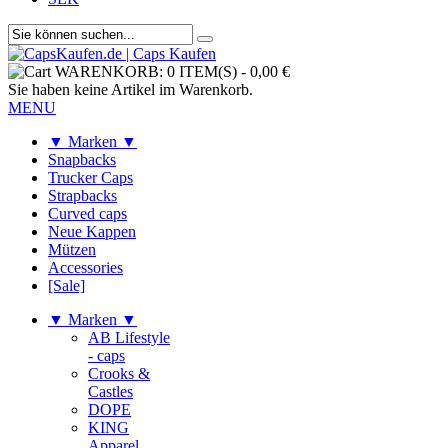
WARENKORB:
0 ITEM(S)
-
0,00 €
Sie haben keine Artikel im Warenkorb.
MENU
▼ Marken ▼
Snapbacks
Trucker Caps
Strapbacks
Curved caps
Neue Kappen
Mützen
Accessories
[Sale]
▼ Marken ▼
AB Lifestyle
- caps
Crooks &
Castles
DOPE
KING
Apparel