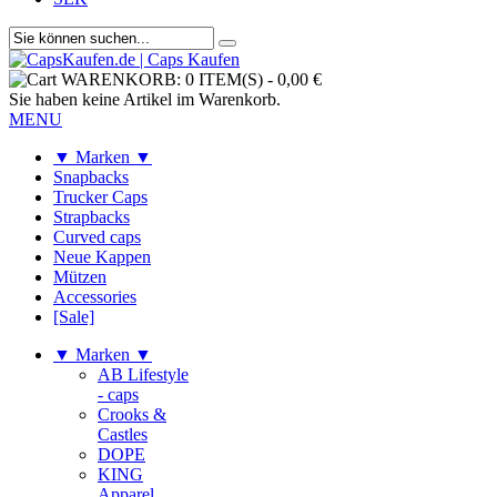
WARENKORB:
0 ITEM(S)
-
0,00 €
Sie haben keine Artikel im Warenkorb.
MENU
▼ Marken ▼
Snapbacks
Trucker Caps
Strapbacks
Curved caps
Neue Kappen
Mützen
Accessories
[Sale]
▼ Marken ▼
AB Lifestyle
- caps
Crooks &
Castles
DOPE
KING
Apparel