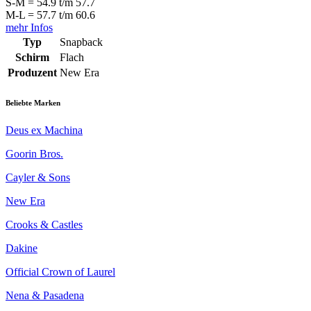
S-M = 54.9 t/m 57.7
M-L = 57.7 t/m 60.6
mehr Infos
Typ
Snapback
Schirm
Flach
Produzent
New Era
Beliebte Marken
Deus ex Machina
Goorin Bros.
Cayler & Sons
New Era
Crooks & Castles
Dakine
Official Crown of Laurel
Nena & Pasadena