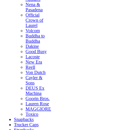
Nena &
Pasadena
Official
Crown of
Laurel
Volcom
Buddha to
Buddha
Dakine
Good Busy
Lacoste
New Era
Reell
Von Dutch
Cayler &
Sons
DEUS Ex
Machina
Goorin Bros.
Lauren Rose
MAGGIORE
Toxico
Snapbacks
Trucker Caps
Strapbacks