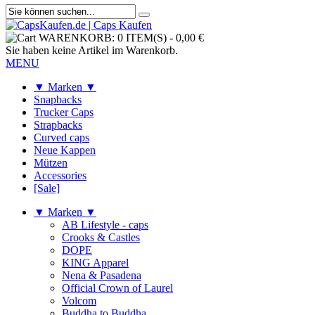
WARENKORB:
0 ITEM(S)
-
0,00 €
Sie haben keine Artikel im Warenkorb.
MENU
▼ Marken ▼
Snapbacks
Trucker Caps
Strapbacks
Curved caps
Neue Kappen
Mützen
Accessories
[Sale]
▼ Marken ▼
AB Lifestyle - caps
Crooks & Castles
DOPE
KING Apparel
Nena & Pasadena
Official Crown of Laurel
Volcom
Buddha to Buddha