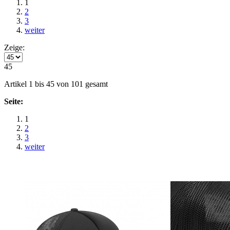
1
2
3
weiter
Zeige:
45
Artikel 1 bis 45 von 101 gesamt
Seite:
1
2
3
weiter