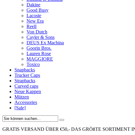
Dakine
Good Busy
Lacoste
New Era
Reell
Von Dutch
Cayler & Sons
DEUS Ex Machina
Goorin Bros.
Lauren Rose
MAGGIORE
Toxico
Snapbacks
Trucker Caps
Strapbacks
Curved caps
Neue Kappen
Mützen
Accessories
[Sale]
GRATIS VERSAND ÜBER €50,-
DAS GRÖßTE SORTIMENT I