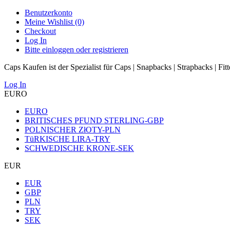
Benutzerkonto
Meine Wishlist (0)
Checkout
Log In
Bitte einloggen oder registrieren
Caps Kaufen ist der Spezialist für Caps | Snapbacks | Strapbacks | Fit
Log In
EURO
EURO
BRITISCHES PFUND STERLING-GBP
POLNISCHER ZłOTY-PLN
TüRKISCHE LIRA-TRY
SCHWEDISCHE KRONE-SEK
EUR
EUR
GBP
PLN
TRY
SEK