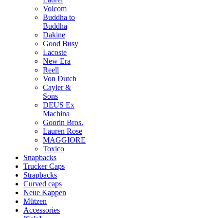
Volcom
Buddha to
Buddha
Dakine
Good Busy
Lacoste
New Era
Reell
Von Dutch
Cayler &
Sons
DEUS Ex
Machina
Goorin Bros.
Lauren Rose
MAGGIORE
Toxico
Snapbacks
Trucker Caps
Strapbacks
Curved caps
Neue Kappen
Mützen
Accessories