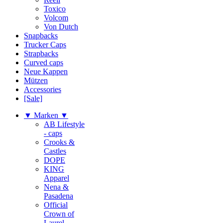
Toxico
Volcom
Von Dutch
Snapbacks
Trucker Caps
Strapbacks
Curved caps
Neue Kappen
Mützen
Accessories
[Sale]
▼ Marken ▼
AB Lifestyle
- caps
Crooks &
Castles
DOPE
KING
Apparel
Nena &
Pasadena
Official
Crown of
Laurel