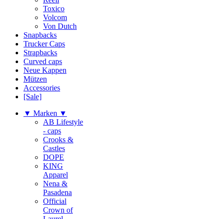
Toxico
Volcom
Von Dutch
Snapbacks
Trucker Caps
Strapbacks
Curved caps
Neue Kappen
Mützen
Accessories
[Sale]
▼ Marken ▼
AB Lifestyle
- caps
Crooks &
Castles
DOPE
KING
Apparel
Nena &
Pasadena
Official
Crown of
Laurel