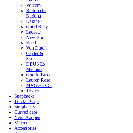
Volcom
Buddha to
Buddha
Dakine
Good Busy
Lacoste
New Era
Reell
Von Dutch
Cayler &
Sons
DEUS Ex
Machina
Goorin Bros.
Lauren Rose
MAGGIORE
Toxico
Snapbacks
Trucker Caps
Strapbacks
Curved caps
Neue Kappen
Mützen
Accessories