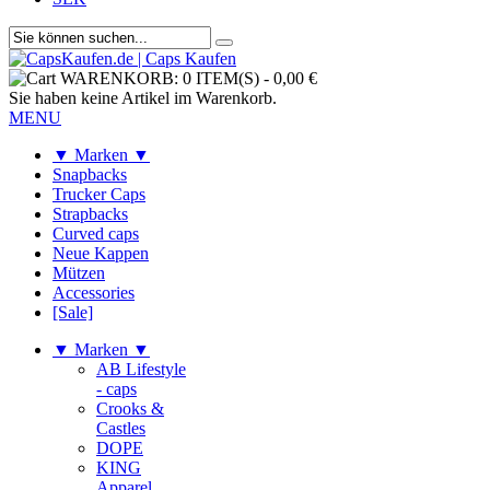
WARENKORB:
0 ITEM(S)
-
0,00 €
Sie haben keine Artikel im Warenkorb.
MENU
▼ Marken ▼
Snapbacks
Trucker Caps
Strapbacks
Curved caps
Neue Kappen
Mützen
Accessories
[Sale]
▼ Marken ▼
AB Lifestyle
- caps
Crooks &
Castles
DOPE
KING
Apparel