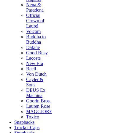
Nena &
Pasadena
Official
Crown of
Laurel
Volcom
Buddha to
Buddha
Dakine
Good Busy
Lacoste
New Era
Reell
Von Dutch
Cayler &
Sons
DEUS Ex
Machina
Goorin Bros.
Lauren Rose
MAGGIORE
Toxico
Snapbacks
Trucker Caps
Strapbacks