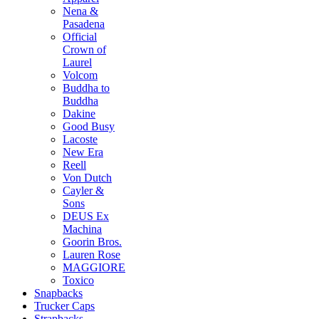
Nena &
Pasadena
Official
Crown of
Laurel
Volcom
Buddha to
Buddha
Dakine
Good Busy
Lacoste
New Era
Reell
Von Dutch
Cayler &
Sons
DEUS Ex
Machina
Goorin Bros.
Lauren Rose
MAGGIORE
Toxico
Snapbacks
Trucker Caps
Strapbacks