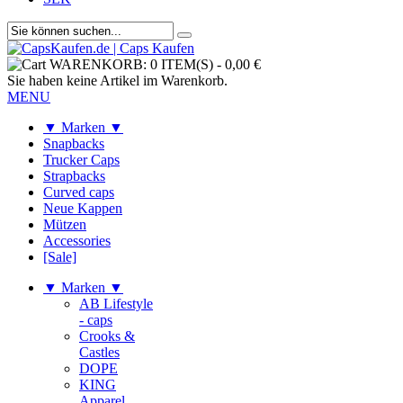
WARENKORB:
0 ITEM(S)
-
0,00 €
Sie haben keine Artikel im Warenkorb.
MENU
▼ Marken ▼
Snapbacks
Trucker Caps
Strapbacks
Curved caps
Neue Kappen
Mützen
Accessories
[Sale]
▼ Marken ▼
AB Lifestyle
- caps
Crooks &
Castles
DOPE
KING
Apparel