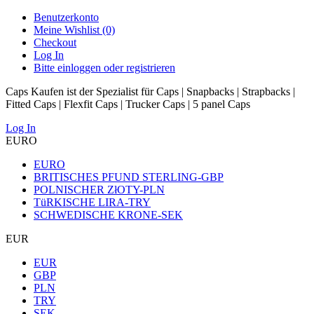
Benutzerkonto
Meine Wishlist (0)
Checkout
Log In
Bitte einloggen oder registrieren
Caps Kaufen ist der Spezialist für Caps | Snapbacks | Strapbacks |
Fitted Caps | Flexfit Caps | Trucker Caps | 5 panel Caps
Log In
EURO
EURO
BRITISCHES PFUND STERLING-GBP
POLNISCHER ZłOTY-PLN
TüRKISCHE LIRA-TRY
SCHWEDISCHE KRONE-SEK
EUR
EUR
GBP
PLN
TRY
SEK