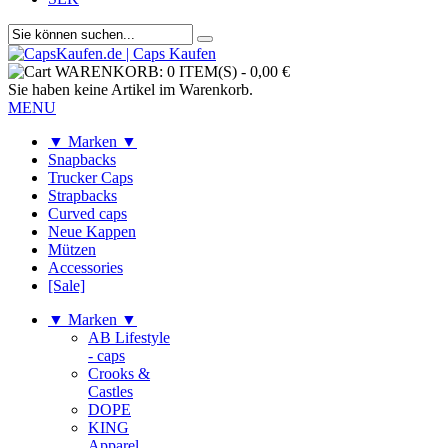
WARENKORB:
0 ITEM(S)
-
0,00 €
Sie haben keine Artikel im Warenkorb.
MENU
▼ Marken ▼
Snapbacks
Trucker Caps
Strapbacks
Curved caps
Neue Kappen
Mützen
Accessories
[Sale]
▼ Marken ▼
AB Lifestyle
- caps
Crooks &
Castles
DOPE
KING
Apparel