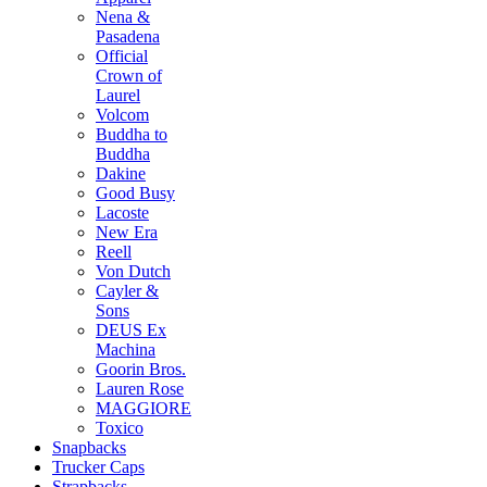
Nena &
Pasadena
Official
Crown of
Laurel
Volcom
Buddha to
Buddha
Dakine
Good Busy
Lacoste
New Era
Reell
Von Dutch
Cayler &
Sons
DEUS Ex
Machina
Goorin Bros.
Lauren Rose
MAGGIORE
Toxico
Snapbacks
Trucker Caps
Strapbacks