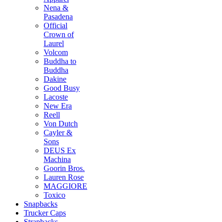
Nena &
Pasadena
Official
Crown of
Laurel
Volcom
Buddha to
Buddha
Dakine
Good Busy
Lacoste
New Era
Reell
Von Dutch
Cayler &
Sons
DEUS Ex
Machina
Goorin Bros.
Lauren Rose
MAGGIORE
Toxico
Snapbacks
Trucker Caps
Strapbacks