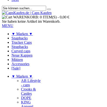
WARENKORB:
0 ITEM(S)
-
0,00 €
Sie haben keine Artikel im Warenkorb.
MENU
▼ Marken ▼
Snapbacks
Trucker Caps
Strapbacks
Curved caps
Neue Kappen
Mützen
Accessories
[Sale]
▼ Marken ▼
AB Lifestyle
- caps
Crooks &
Castles
DOPE
KING
Apparel