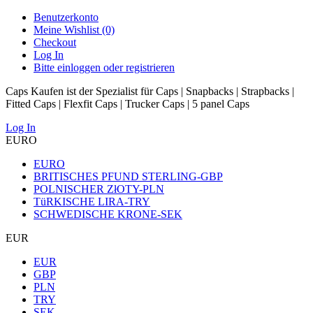
Benutzerkonto
Meine Wishlist (0)
Checkout
Log In
Bitte einloggen oder registrieren
Caps Kaufen ist der Spezialist für Caps | Snapbacks | Strapbacks |
Fitted Caps | Flexfit Caps | Trucker Caps | 5 panel Caps
Log In
EURO
EURO
BRITISCHES PFUND STERLING-GBP
POLNISCHER ZłOTY-PLN
TüRKISCHE LIRA-TRY
SCHWEDISCHE KRONE-SEK
EUR
EUR
GBP
PLN
TRY
SEK