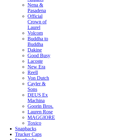
Nena &
Pasadena
Official
Crown of
Laurel
Volcom
Buddha to
Buddha
Dakine
Good Busy
Lacoste
New Era
Reell
Von Dutch
Cayler &
Sons
DEUS Ex
Machina
Goorin Bros.
Lauren Rose
MAGGIORE
Toxico
Snapbacks
Trucker Caps
Strapbacks