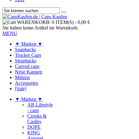
WARENKORB:
0 ITEM(S)
-
0,00 €
Sie haben keine Artikel im Warenkorb.
MENU
▼ Marken ▼
Snapbacks
Trucker Caps
Strapbacks
Curved caps
Neue Kappen
Mützen
Accessories
[Sale]
▼ Marken ▼
AB Lifestyle
- caps
Crooks &
Castles
DOPE
KING
Apparel