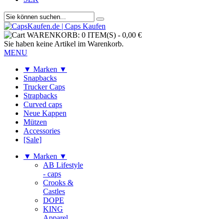
WARENKORB:
0 ITEM(S)
-
0,00 €
Sie haben keine Artikel im Warenkorb.
MENU
▼ Marken ▼
Snapbacks
Trucker Caps
Strapbacks
Curved caps
Neue Kappen
Mützen
Accessories
[Sale]
▼ Marken ▼
AB Lifestyle
- caps
Crooks &
Castles
DOPE
KING
Apparel