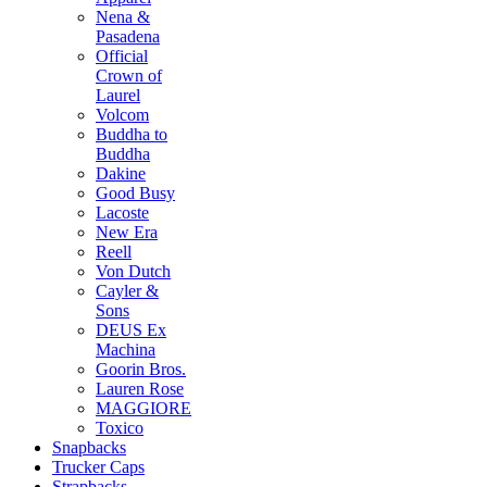
Nena &
Pasadena
Official
Crown of
Laurel
Volcom
Buddha to
Buddha
Dakine
Good Busy
Lacoste
New Era
Reell
Von Dutch
Cayler &
Sons
DEUS Ex
Machina
Goorin Bros.
Lauren Rose
MAGGIORE
Toxico
Snapbacks
Trucker Caps
Strapbacks