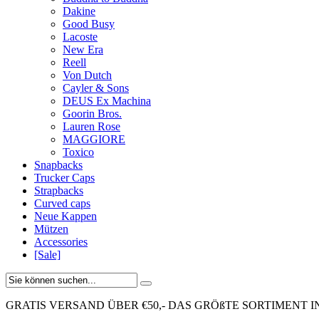
Dakine
Good Busy
Lacoste
New Era
Reell
Von Dutch
Cayler & Sons
DEUS Ex Machina
Goorin Bros.
Lauren Rose
MAGGIORE
Toxico
Snapbacks
Trucker Caps
Strapbacks
Curved caps
Neue Kappen
Mützen
Accessories
[Sale]
GRATIS VERSAND ÜBER €50,-
DAS GRÖßTE SORTIMENT I