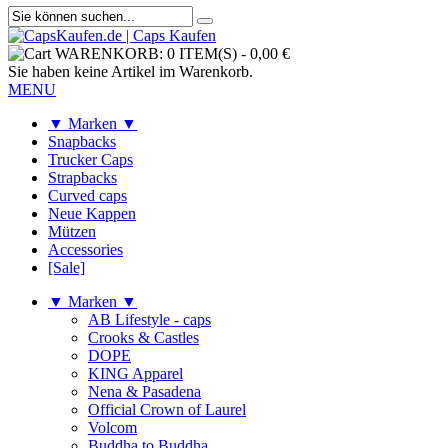
WARENKORB:
0 ITEM(S)
-
0,00 €
Sie haben keine Artikel im Warenkorb.
MENU
▼ Marken ▼
Snapbacks
Trucker Caps
Strapbacks
Curved caps
Neue Kappen
Mützen
Accessories
[Sale]
▼ Marken ▼
AB Lifestyle - caps
Crooks & Castles
DOPE
KING Apparel
Nena & Pasadena
Official Crown of Laurel
Volcom
Buddha to Buddha