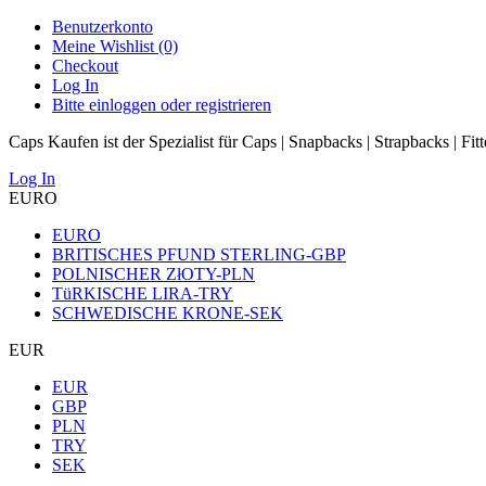
Benutzerkonto
Meine Wishlist (0)
Checkout
Log In
Bitte einloggen oder registrieren
Caps Kaufen ist der Spezialist für Caps | Snapbacks | Strapbacks | Fit
Log In
EURO
EURO
BRITISCHES PFUND STERLING-GBP
POLNISCHER ZłOTY-PLN
TüRKISCHE LIRA-TRY
SCHWEDISCHE KRONE-SEK
EUR
EUR
GBP
PLN
TRY
SEK