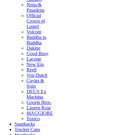
Nena &
Pasadena
Official
Crown of
Laurel
Volcom
Buddha to
Buddha
Dakine
Good Busy
Lacoste
New Era
Reell
Von Dutch
Cayler &
Sons
DEUS Ex
Machina
Goorin Bros.
Lauren Rose
MAGGIORE
Toxico
Snapbacks
Trucker Caps
Strapbacks