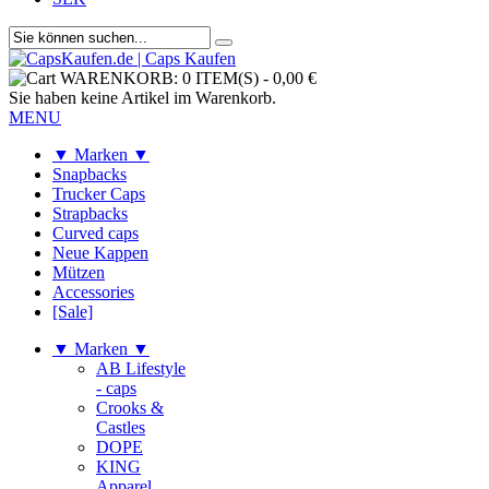
WARENKORB:
0 ITEM(S)
-
0,00 €
Sie haben keine Artikel im Warenkorb.
MENU
▼ Marken ▼
Snapbacks
Trucker Caps
Strapbacks
Curved caps
Neue Kappen
Mützen
Accessories
[Sale]
▼ Marken ▼
AB Lifestyle
- caps
Crooks &
Castles
DOPE
KING
Apparel