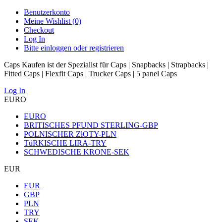
Benutzerkonto
Meine Wishlist (0)
Checkout
Log In
Bitte einloggen oder registrieren
Caps Kaufen ist der Spezialist für Caps | Snapbacks | Strapbacks |
Fitted Caps | Flexfit Caps | Trucker Caps | 5 panel Caps
Log In
EURO
EURO
BRITISCHES PFUND STERLING-GBP
POLNISCHER ZłOTY-PLN
TüRKISCHE LIRA-TRY
SCHWEDISCHE KRONE-SEK
EUR
EUR
GBP
PLN
TRY
SEK