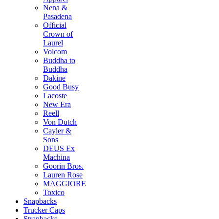
Nena &
Pasadena
Official
Crown of
Laurel
Volcom
Buddha to
Buddha
Dakine
Good Busy
Lacoste
New Era
Reell
Von Dutch
Cayler &
Sons
DEUS Ex
Machina
Goorin Bros.
Lauren Rose
MAGGIORE
Toxico
Snapbacks
Trucker Caps
Strapbacks