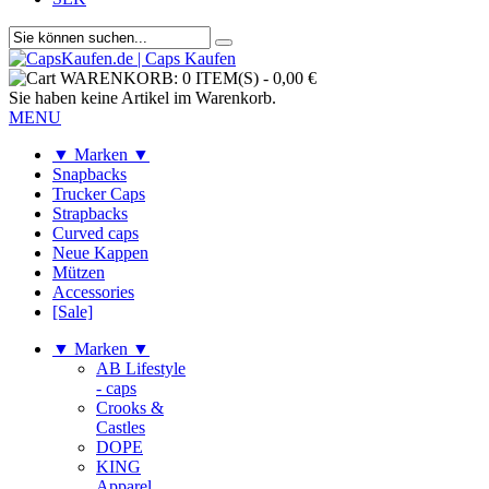
WARENKORB:
0 ITEM(S)
-
0,00 €
Sie haben keine Artikel im Warenkorb.
MENU
▼ Marken ▼
Snapbacks
Trucker Caps
Strapbacks
Curved caps
Neue Kappen
Mützen
Accessories
[Sale]
▼ Marken ▼
AB Lifestyle
- caps
Crooks &
Castles
DOPE
KING
Apparel