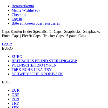
Benutzerkonto
Meine Wishlist (0)
Checkout
Log In
Bitte einloggen oder registrieren
Caps Kaufen ist der Spezialist für Caps | Snapbacks | Strapbacks |
Fitted Caps | Flexfit Caps | Trucker Caps | 5 panel Caps
Log In
EURO
EURO
BRITISCHES PFUND STERLING-GBP
POLNISCHER ZłOTY-PLN
TüRKISCHE LIRA-TRY
SCHWEDISCHE KRONE-SEK
EUR
EUR
GBP
PLN
TRY
SEK