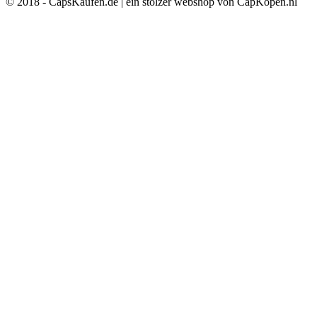
© 2018 - CapsKaufen.de | ein stolzer webshop von CapKopen.nl