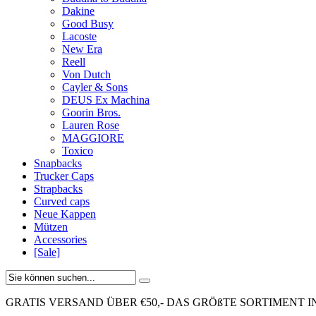
Dakine
Good Busy
Lacoste
New Era
Reell
Von Dutch
Cayler & Sons
DEUS Ex Machina
Goorin Bros.
Lauren Rose
MAGGIORE
Toxico
Snapbacks
Trucker Caps
Strapbacks
Curved caps
Neue Kappen
Mützen
Accessories
[Sale]
GRATIS VERSAND ÜBER €50,-
DAS GRÖßTE SORTIMENT I