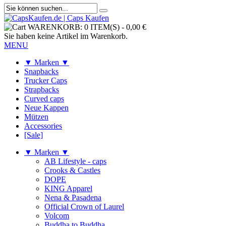
WARENKORB:
0 ITEM(S)
-
0,00 €
Sie haben keine Artikel im Warenkorb.
MENU
▼ Marken ▼
Snapbacks
Trucker Caps
Strapbacks
Curved caps
Neue Kappen
Mützen
Accessories
[Sale]
▼ Marken ▼
AB Lifestyle - caps
Crooks & Castles
DOPE
KING Apparel
Nena & Pasadena
Official Crown of Laurel
Volcom
Buddha to Buddha