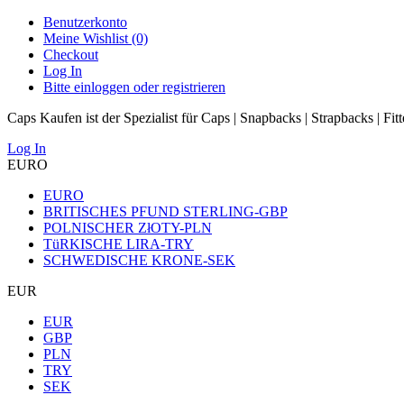
Benutzerkonto
Meine Wishlist (0)
Checkout
Log In
Bitte einloggen oder registrieren
Caps Kaufen ist der Spezialist für Caps | Snapbacks | Strapbacks | Fit
Log In
EURO
EURO
BRITISCHES PFUND STERLING-GBP
POLNISCHER ZłOTY-PLN
TüRKISCHE LIRA-TRY
SCHWEDISCHE KRONE-SEK
EUR
EUR
GBP
PLN
TRY
SEK