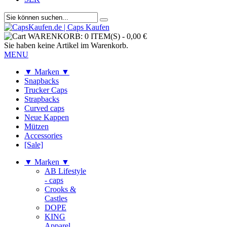
WARENKORB:
0 ITEM(S)
-
0,00 €
Sie haben keine Artikel im Warenkorb.
MENU
▼ Marken ▼
Snapbacks
Trucker Caps
Strapbacks
Curved caps
Neue Kappen
Mützen
Accessories
[Sale]
▼ Marken ▼
AB Lifestyle
- caps
Crooks &
Castles
DOPE
KING
Apparel