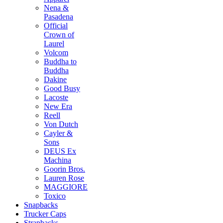
Nena &
Pasadena
Official
Crown of
Laurel
Volcom
Buddha to
Buddha
Dakine
Good Busy
Lacoste
New Era
Reell
Von Dutch
Cayler &
Sons
DEUS Ex
Machina
Goorin Bros.
Lauren Rose
MAGGIORE
Toxico
Snapbacks
Trucker Caps
Strapbacks