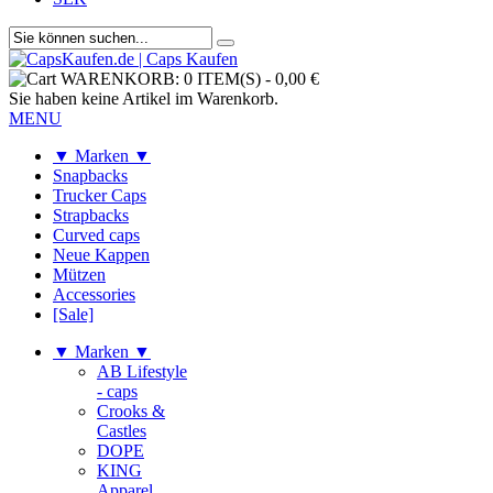
WARENKORB:
0 ITEM(S)
-
0,00 €
Sie haben keine Artikel im Warenkorb.
MENU
▼ Marken ▼
Snapbacks
Trucker Caps
Strapbacks
Curved caps
Neue Kappen
Mützen
Accessories
[Sale]
▼ Marken ▼
AB Lifestyle
- caps
Crooks &
Castles
DOPE
KING
Apparel