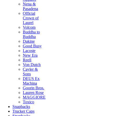
Nena &
Pasadena
Official
Crown of
Laurel
Volcom
Buddha to
Buddha
Dakine
Good Busy
Lacoste
New Era
Reell
Von Dutch
Cayler &
Sons
DEUS Ex
Machina
Goorin Bros.
Lauren Rose
MAGGIORE
Toxico
Snapbacks
Trucker Caps
Strapbacks