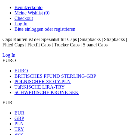
Benutzerkonto
Meine Wishlist (0)
Checkout
Log In
Bitte einloggen oder registrieren
Caps Kaufen ist der Spezialist für Caps | Snapbacks | Strapbacks |
Fitted Caps | Flexfit Caps | Trucker Caps | 5 panel Caps
Log In
EURO
EURO
BRITISCHES PFUND STERLING-GBP
POLNISCHER ZłOTY-PLN
TüRKISCHE LIRA-TRY
SCHWEDISCHE KRONE-SEK
EUR
EUR
GBP
PLN
TRY
SEK