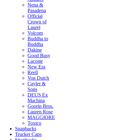
Nena &
Pasadena
Official
Crown of
Laurel
Volcom
Buddha to
Buddha
Dakine
Good Busy
Lacoste
New Era
Reell
Von Dutch
Cayler &
Sons
DEUS Ex
Machina
Goorin Bros.
Lauren Rose
MAGGIORE
Toxico
Snapbacks
Trucker Caps
Strapbacks