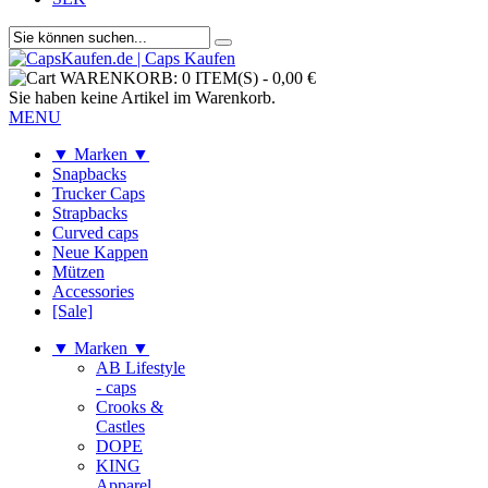
WARENKORB:
0 ITEM(S)
-
0,00 €
Sie haben keine Artikel im Warenkorb.
MENU
▼ Marken ▼
Snapbacks
Trucker Caps
Strapbacks
Curved caps
Neue Kappen
Mützen
Accessories
[Sale]
▼ Marken ▼
AB Lifestyle
- caps
Crooks &
Castles
DOPE
KING
Apparel