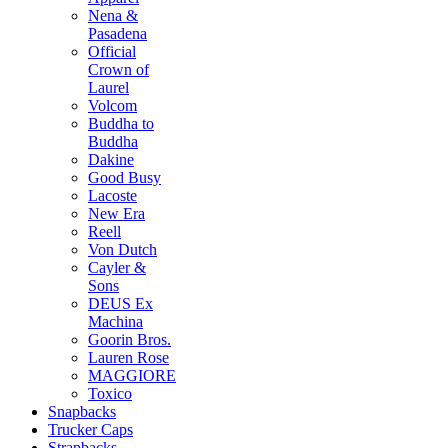
Nena &
Pasadena
Official
Crown of
Laurel
Volcom
Buddha to
Buddha
Dakine
Good Busy
Lacoste
New Era
Reell
Von Dutch
Cayler &
Sons
DEUS Ex
Machina
Goorin Bros.
Lauren Rose
MAGGIORE
Toxico
Snapbacks
Trucker Caps
Strapbacks