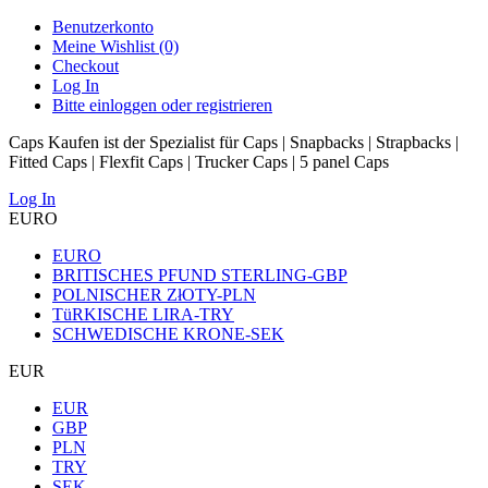
Benutzerkonto
Meine Wishlist (0)
Checkout
Log In
Bitte einloggen oder registrieren
Caps Kaufen ist der Spezialist für Caps | Snapbacks | Strapbacks |
Fitted Caps | Flexfit Caps | Trucker Caps | 5 panel Caps
Log In
EURO
EURO
BRITISCHES PFUND STERLING-GBP
POLNISCHER ZłOTY-PLN
TüRKISCHE LIRA-TRY
SCHWEDISCHE KRONE-SEK
EUR
EUR
GBP
PLN
TRY
SEK