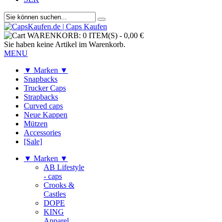
WARENKORB:
0 ITEM(S)
-
0,00 €
Sie haben keine Artikel im Warenkorb.
MENU
▼ Marken ▼
Snapbacks
Trucker Caps
Strapbacks
Curved caps
Neue Kappen
Mützen
Accessories
[Sale]
▼ Marken ▼
AB Lifestyle
- caps
Crooks &
Castles
DOPE
KING
Apparel