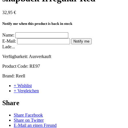
32,95 €
Notify me when this product is back in stock
Name:
E-Mail:
Notify me
Lade...
Verfügbarkeit:
Ausverkauft
Product Code:
RE97
Brand:
Reell
+ Wishlist
+ Vergleichen
Share
Share Facebook
Share on Twitter
E-Mail an einen Freund