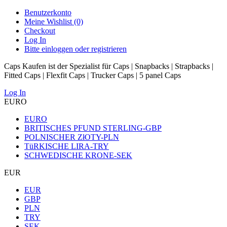
Benutzerkonto
Meine Wishlist (0)
Checkout
Log In
Bitte einloggen oder registrieren
Caps Kaufen ist der Spezialist für Caps | Snapbacks | Strapbacks |
Fitted Caps | Flexfit Caps | Trucker Caps | 5 panel Caps
Log In
EURO
EURO
BRITISCHES PFUND STERLING-GBP
POLNISCHER ZłOTY-PLN
TüRKISCHE LIRA-TRY
SCHWEDISCHE KRONE-SEK
EUR
EUR
GBP
PLN
TRY
SEK