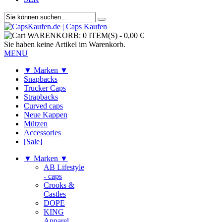
WARENKORB:
0 ITEM(S)
-
0,00 €
Sie haben keine Artikel im Warenkorb.
MENU
▼ Marken ▼
Snapbacks
Trucker Caps
Strapbacks
Curved caps
Neue Kappen
Mützen
Accessories
[Sale]
▼ Marken ▼
AB Lifestyle
- caps
Crooks &
Castles
DOPE
KING
Apparel