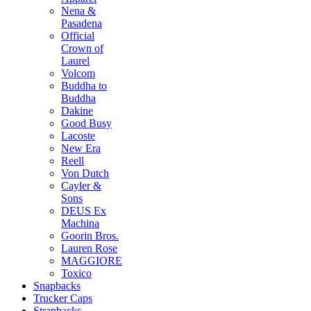
Nena &
Pasadena
Official
Crown of
Laurel
Volcom
Buddha to
Buddha
Dakine
Good Busy
Lacoste
New Era
Reell
Von Dutch
Cayler &
Sons
DEUS Ex
Machina
Goorin Bros.
Lauren Rose
MAGGIORE
Toxico
Snapbacks
Trucker Caps
Strapbacks