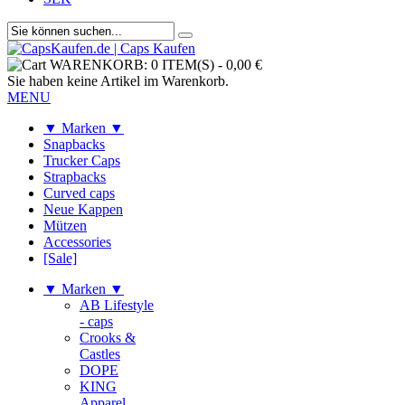
WARENKORB:
0 ITEM(S)
-
0,00 €
Sie haben keine Artikel im Warenkorb.
MENU
▼ Marken ▼
Snapbacks
Trucker Caps
Strapbacks
Curved caps
Neue Kappen
Mützen
Accessories
[Sale]
▼ Marken ▼
AB Lifestyle
- caps
Crooks &
Castles
DOPE
KING
Apparel