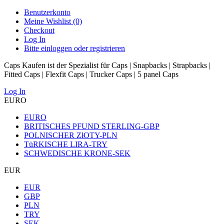
Benutzerkonto
Meine Wishlist (0)
Checkout
Log In
Bitte einloggen oder registrieren
Caps Kaufen ist der Spezialist für Caps | Snapbacks | Strapbacks |
Fitted Caps | Flexfit Caps | Trucker Caps | 5 panel Caps
Log In
EURO
EURO
BRITISCHES PFUND STERLING-GBP
POLNISCHER ZłOTY-PLN
TüRKISCHE LIRA-TRY
SCHWEDISCHE KRONE-SEK
EUR
EUR
GBP
PLN
TRY
SEK