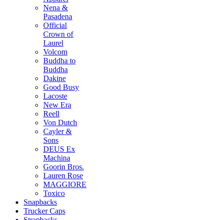
Nena &
Pasadena
Official
Crown of
Laurel
Volcom
Buddha to
Buddha
Dakine
Good Busy
Lacoste
New Era
Reell
Von Dutch
Cayler &
Sons
DEUS Ex
Machina
Goorin Bros.
Lauren Rose
MAGGIORE
Toxico
Snapbacks
Trucker Caps
Strapbacks