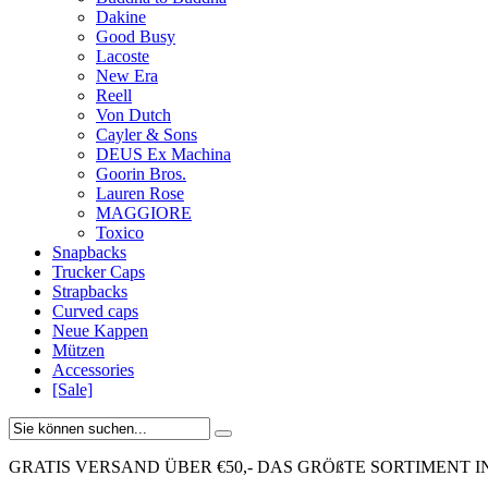
Dakine
Good Busy
Lacoste
New Era
Reell
Von Dutch
Cayler & Sons
DEUS Ex Machina
Goorin Bros.
Lauren Rose
MAGGIORE
Toxico
Snapbacks
Trucker Caps
Strapbacks
Curved caps
Neue Kappen
Mützen
Accessories
[Sale]
GRATIS VERSAND ÜBER €50,-
DAS GRÖßTE SORTIMENT I