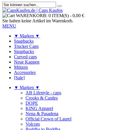
WARENKORB:
0 ITEM(S)
-
0,00 €
Sie haben keine Artikel im Warenkorb.
MENU
▼ Marken ▼
Snapbacks
Trucker Caps
Strapbacks
Curved caps
Neue Kappen
Mützen
Accessories
[Sale]
▼ Marken ▼
AB Lifestyle - caps
Crooks & Castles
DOPE
KING Apparel
Nena & Pasadena
Official Crown of Laurel
Volcom
Buddha to Buddha