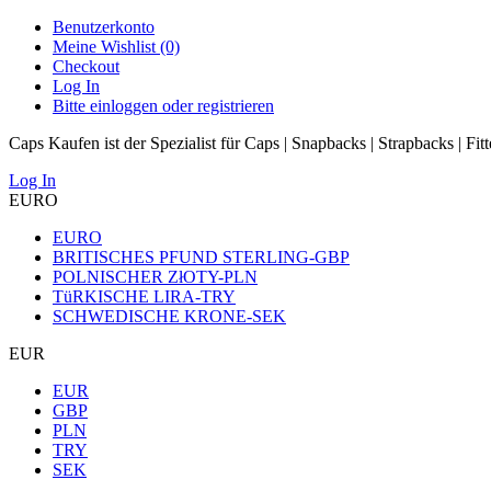
Benutzerkonto
Meine Wishlist (0)
Checkout
Log In
Bitte einloggen oder registrieren
Caps Kaufen ist der Spezialist für Caps | Snapbacks | Strapbacks | Fit
Log In
EURO
EURO
BRITISCHES PFUND STERLING-GBP
POLNISCHER ZłOTY-PLN
TüRKISCHE LIRA-TRY
SCHWEDISCHE KRONE-SEK
EUR
EUR
GBP
PLN
TRY
SEK