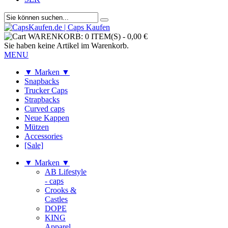
WARENKORB:
0 ITEM(S)
-
0,00 €
Sie haben keine Artikel im Warenkorb.
MENU
▼ Marken ▼
Snapbacks
Trucker Caps
Strapbacks
Curved caps
Neue Kappen
Mützen
Accessories
[Sale]
▼ Marken ▼
AB Lifestyle
- caps
Crooks &
Castles
DOPE
KING
Apparel