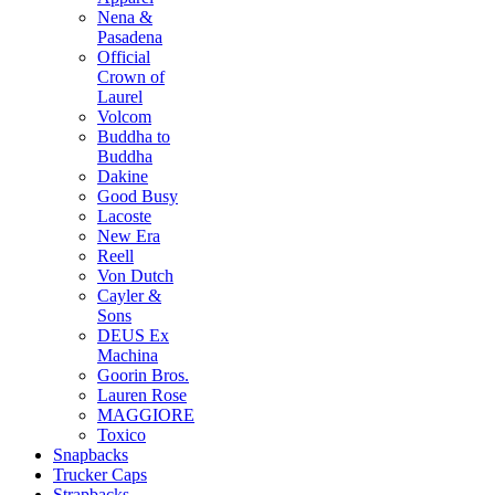
Nena &
Pasadena
Official
Crown of
Laurel
Volcom
Buddha to
Buddha
Dakine
Good Busy
Lacoste
New Era
Reell
Von Dutch
Cayler &
Sons
DEUS Ex
Machina
Goorin Bros.
Lauren Rose
MAGGIORE
Toxico
Snapbacks
Trucker Caps
Strapbacks