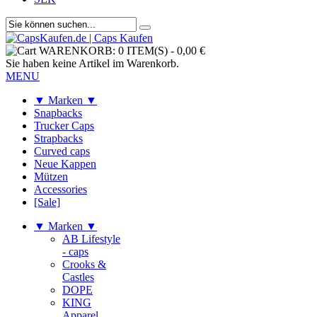
WARENKORB:
0 ITEM(S)
-
0,00 €
Sie haben keine Artikel im Warenkorb.
MENU
▼ Marken ▼
Snapbacks
Trucker Caps
Strapbacks
Curved caps
Neue Kappen
Mützen
Accessories
[Sale]
▼ Marken ▼
AB Lifestyle
- caps
Crooks &
Castles
DOPE
KING
Apparel