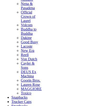
Nena &
Pasadena
Official
Crown of
Laurel
Volcom
Buddha to
Buddha
Dakine
Good Busy
Lacoste
New Era
Reell
Von Dutch
Cayler &
Sons
DEUS Ex
Machina
Goorin Bros.
Lauren Rose
MAGGIORE
Toxico
Snapbacks
Trucker Caps
Strapbacks