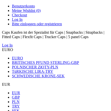
Benutzerkonto
Meine Wishlist (0)
Checkout
Log In
Bitte einloggen oder registrieren
Caps Kaufen ist der Spezialist für Caps | Snapbacks | Strapbacks |
Fitted Caps | Flexfit Caps | Trucker Caps | 5 panel Caps
Log In
EURO
EURO
BRITISCHES PFUND STERLING-GBP
POLNISCHER ZłOTY-PLN
TüRKISCHE LIRA-TRY
SCHWEDISCHE KRONE-SEK
EUR
EUR
GBP
PLN
TRY
SEK