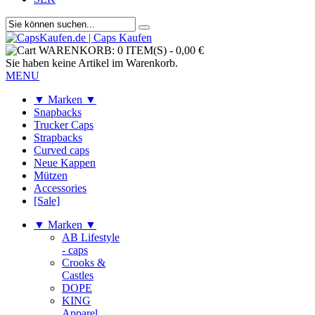
WARENKORB:
0 ITEM(S)
-
0,00 €
Sie haben keine Artikel im Warenkorb.
MENU
▼ Marken ▼
Snapbacks
Trucker Caps
Strapbacks
Curved caps
Neue Kappen
Mützen
Accessories
[Sale]
▼ Marken ▼
AB Lifestyle
- caps
Crooks &
Castles
DOPE
KING
Apparel