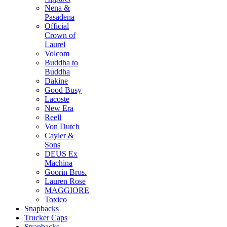
Nena &
Pasadena
Official
Crown of
Laurel
Volcom
Buddha to
Buddha
Dakine
Good Busy
Lacoste
New Era
Reell
Von Dutch
Cayler &
Sons
DEUS Ex
Machina
Goorin Bros.
Lauren Rose
MAGGIORE
Toxico
Snapbacks
Trucker Caps
Strapbacks