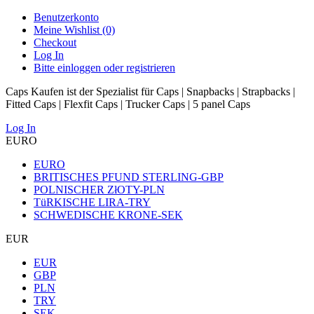
Benutzerkonto
Meine Wishlist (0)
Checkout
Log In
Bitte einloggen oder registrieren
Caps Kaufen ist der Spezialist für Caps | Snapbacks | Strapbacks |
Fitted Caps | Flexfit Caps | Trucker Caps | 5 panel Caps
Log In
EURO
EURO
BRITISCHES PFUND STERLING-GBP
POLNISCHER ZłOTY-PLN
TüRKISCHE LIRA-TRY
SCHWEDISCHE KRONE-SEK
EUR
EUR
GBP
PLN
TRY
SEK