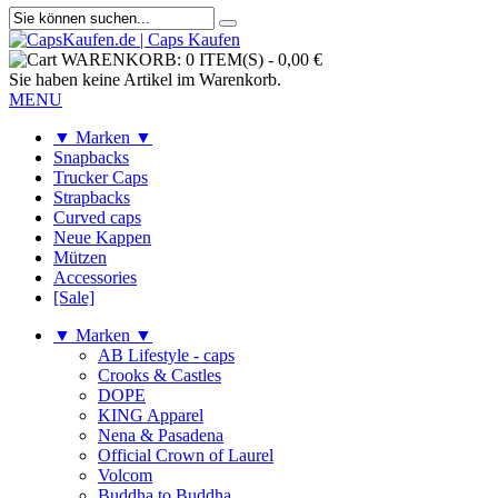
WARENKORB:
0 ITEM(S)
-
0,00 €
Sie haben keine Artikel im Warenkorb.
MENU
▼ Marken ▼
Snapbacks
Trucker Caps
Strapbacks
Curved caps
Neue Kappen
Mützen
Accessories
[Sale]
▼ Marken ▼
AB Lifestyle - caps
Crooks & Castles
DOPE
KING Apparel
Nena & Pasadena
Official Crown of Laurel
Volcom
Buddha to Buddha