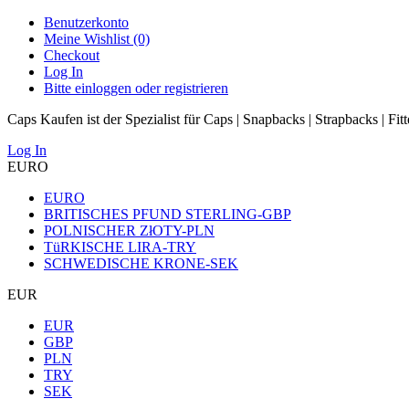
Benutzerkonto
Meine Wishlist (0)
Checkout
Log In
Bitte einloggen oder registrieren
Caps Kaufen ist der Spezialist für Caps | Snapbacks | Strapbacks | Fit
Log In
EURO
EURO
BRITISCHES PFUND STERLING-GBP
POLNISCHER ZłOTY-PLN
TüRKISCHE LIRA-TRY
SCHWEDISCHE KRONE-SEK
EUR
EUR
GBP
PLN
TRY
SEK