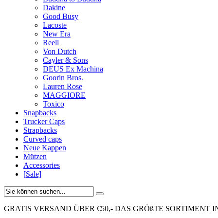
Dakine
Good Busy
Lacoste
New Era
Reell
Von Dutch
Cayler & Sons
DEUS Ex Machina
Goorin Bros.
Lauren Rose
MAGGIORE
Toxico
Snapbacks
Trucker Caps
Strapbacks
Curved caps
Neue Kappen
Mützen
Accessories
[Sale]
GRATIS VERSAND ÜBER €50,-
DAS GRÖßTE SORTIMENT I