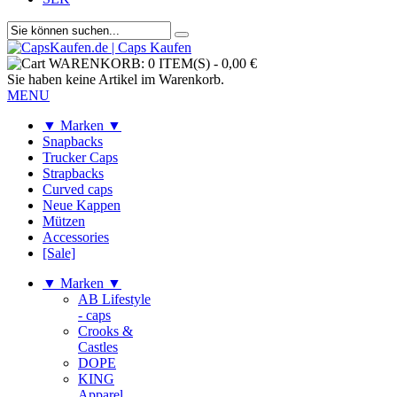
WARENKORB:
0 ITEM(S)
-
0,00 €
Sie haben keine Artikel im Warenkorb.
MENU
▼ Marken ▼
Snapbacks
Trucker Caps
Strapbacks
Curved caps
Neue Kappen
Mützen
Accessories
[Sale]
▼ Marken ▼
AB Lifestyle
- caps
Crooks &
Castles
DOPE
KING
Apparel