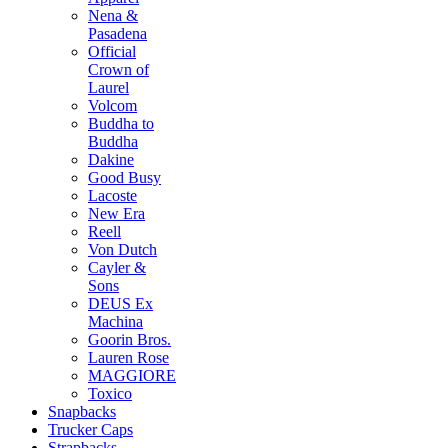
Nena &
Pasadena
Official
Crown of
Laurel
Volcom
Buddha to
Buddha
Dakine
Good Busy
Lacoste
New Era
Reell
Von Dutch
Cayler &
Sons
DEUS Ex
Machina
Goorin Bros.
Lauren Rose
MAGGIORE
Toxico
Snapbacks
Trucker Caps
Strapbacks