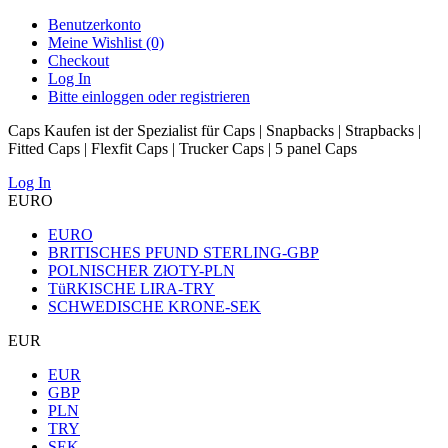
Benutzerkonto
Meine Wishlist (0)
Checkout
Log In
Bitte einloggen oder registrieren
Caps Kaufen ist der Spezialist für Caps | Snapbacks | Strapbacks |
Fitted Caps | Flexfit Caps | Trucker Caps | 5 panel Caps
Log In
EURO
EURO
BRITISCHES PFUND STERLING-GBP
POLNISCHER ZłOTY-PLN
TüRKISCHE LIRA-TRY
SCHWEDISCHE KRONE-SEK
EUR
EUR
GBP
PLN
TRY
SEK