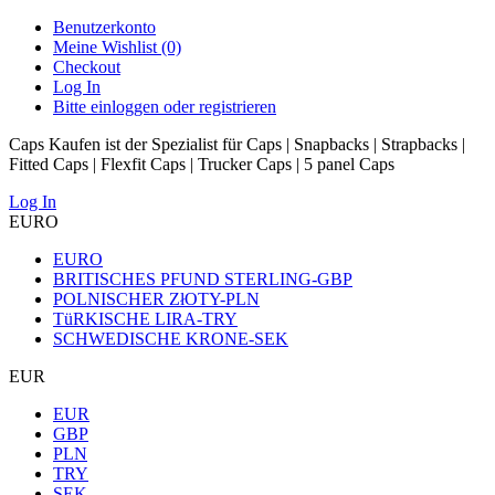
Benutzerkonto
Meine Wishlist (0)
Checkout
Log In
Bitte einloggen oder registrieren
Caps Kaufen ist der Spezialist für Caps | Snapbacks | Strapbacks |
Fitted Caps | Flexfit Caps | Trucker Caps | 5 panel Caps
Log In
EURO
EURO
BRITISCHES PFUND STERLING-GBP
POLNISCHER ZłOTY-PLN
TüRKISCHE LIRA-TRY
SCHWEDISCHE KRONE-SEK
EUR
EUR
GBP
PLN
TRY
SEK