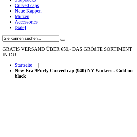
Curved caps
Neue Kappen
Mützen
Accessories
[Sale]
GRATIS VERSAND ÜBER €50,-
DAS GRÖßTE SORTIMENT
IN DU
Startseite
|
New Era 9Forty Curved cap (940) NY Yankees - Gold on
black