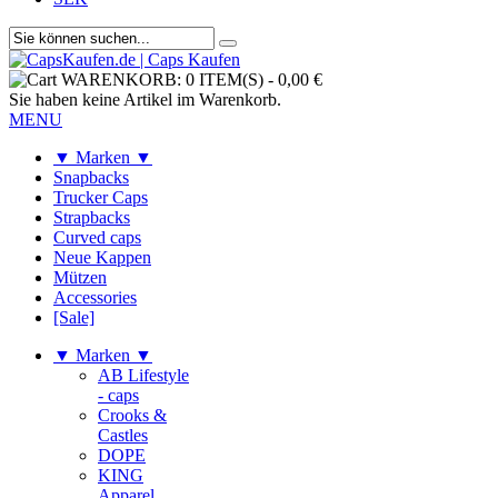
WARENKORB:
0 ITEM(S)
-
0,00 €
Sie haben keine Artikel im Warenkorb.
MENU
▼ Marken ▼
Snapbacks
Trucker Caps
Strapbacks
Curved caps
Neue Kappen
Mützen
Accessories
[Sale]
▼ Marken ▼
AB Lifestyle
- caps
Crooks &
Castles
DOPE
KING
Apparel