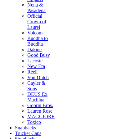
Nena &
Pasadena
Official
Crown of
Laurel
Volcom
Buddha to
Buddha
Dakine
Good Busy
Lacoste
New Era
Reell
Von Dutch
Cayler &
Sons
DEUS Ex
Machina
Goorin Bros.
Lauren Rose
MAGGIORE
Toxico
Snapbacks
Trucker Caps
Strapbacks