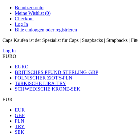
Benutzerkonto
Meine Wishlist (0)
Checkout
Log In
Bitte einloggen oder registrieren
Caps Kaufen ist der Spezialist für Caps | Snapbacks | Strapbacks | Fit
Log In
EURO
EURO
BRITISCHES PFUND STERLING-GBP
POLNISCHER ZłOTY-PLN
TüRKISCHE LIRA-TRY
SCHWEDISCHE KRONE-SEK
EUR
EUR
GBP
PLN
TRY
SEK