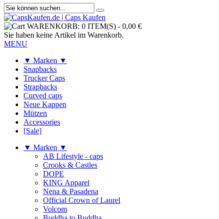
WARENKORB:
0 ITEM(S)
-
0,00 €
Sie haben keine Artikel im Warenkorb.
MENU
▼ Marken ▼
Snapbacks
Trucker Caps
Strapbacks
Curved caps
Neue Kappen
Mützen
Accessories
[Sale]
▼ Marken ▼
AB Lifestyle - caps
Crooks & Castles
DOPE
KING Apparel
Nena & Pasadena
Official Crown of Laurel
Volcom
Buddha to Buddha