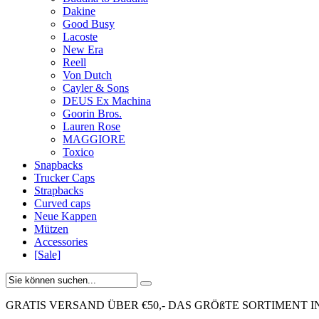
Dakine
Good Busy
Lacoste
New Era
Reell
Von Dutch
Cayler & Sons
DEUS Ex Machina
Goorin Bros.
Lauren Rose
MAGGIORE
Toxico
Snapbacks
Trucker Caps
Strapbacks
Curved caps
Neue Kappen
Mützen
Accessories
[Sale]
GRATIS VERSAND ÜBER €50,-
DAS GRÖßTE SORTIMENT I