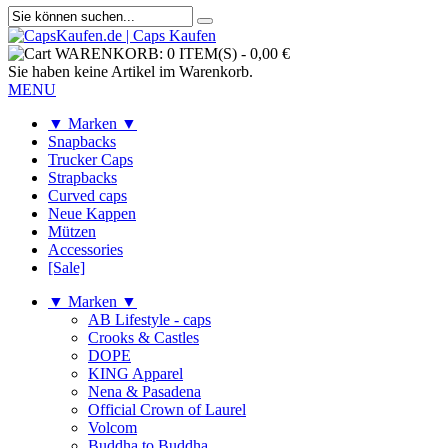
WARENKORB:
0 ITEM(S)
-
0,00 €
Sie haben keine Artikel im Warenkorb.
MENU
▼ Marken ▼
Snapbacks
Trucker Caps
Strapbacks
Curved caps
Neue Kappen
Mützen
Accessories
[Sale]
▼ Marken ▼
AB Lifestyle - caps
Crooks & Castles
DOPE
KING Apparel
Nena & Pasadena
Official Crown of Laurel
Volcom
Buddha to Buddha