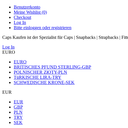
Benutzerkonto
Meine Wishlist (0)
Checkout
Log In
Bitte einloggen oder registrieren
Caps Kaufen ist der Spezialist für Caps | Snapbacks | Strapbacks | Fit
Log In
EURO
EURO
BRITISCHES PFUND STERLING-GBP
POLNISCHER ZłOTY-PLN
TüRKISCHE LIRA-TRY
SCHWEDISCHE KRONE-SEK
EUR
EUR
GBP
PLN
TRY
SEK