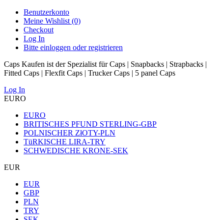
Benutzerkonto
Meine Wishlist (0)
Checkout
Log In
Bitte einloggen oder registrieren
Caps Kaufen ist der Spezialist für Caps | Snapbacks | Strapbacks |
Fitted Caps | Flexfit Caps | Trucker Caps | 5 panel Caps
Log In
EURO
EURO
BRITISCHES PFUND STERLING-GBP
POLNISCHER ZłOTY-PLN
TüRKISCHE LIRA-TRY
SCHWEDISCHE KRONE-SEK
EUR
EUR
GBP
PLN
TRY
SEK