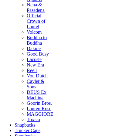
Nena &
Pasadena
Official
Crown of
Laurel
Volcom
Buddha to
Buddha
Dakine
Good Busy
Lacoste
New Era
Reell
Von Dutch
Cayler &
Sons
DEUS Ex
Machina
Goorin Bros.
Lauren Rose
MAGGIORE
Toxico
Snapbacks
Trucker Caps
Strapbacks