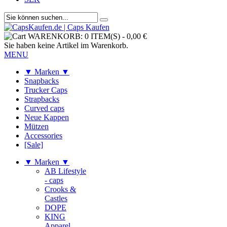
WARENKORB:
0 ITEM(S)
-
0,00 €
Sie haben keine Artikel im Warenkorb.
MENU
▼ Marken ▼
Snapbacks
Trucker Caps
Strapbacks
Curved caps
Neue Kappen
Mützen
Accessories
[Sale]
▼ Marken ▼
AB Lifestyle
- caps
Crooks &
Castles
DOPE
KING
Apparel