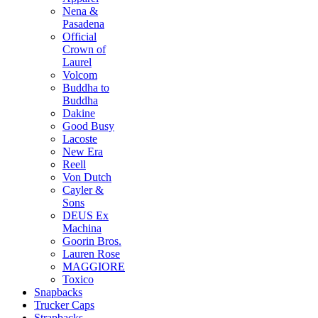
Nena &
Pasadena
Official
Crown of
Laurel
Volcom
Buddha to
Buddha
Dakine
Good Busy
Lacoste
New Era
Reell
Von Dutch
Cayler &
Sons
DEUS Ex
Machina
Goorin Bros.
Lauren Rose
MAGGIORE
Toxico
Snapbacks
Trucker Caps
Strapbacks