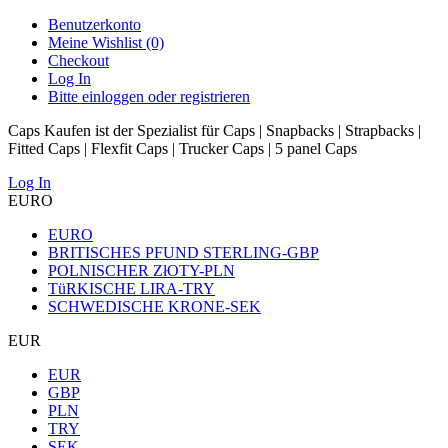
Benutzerkonto
Meine Wishlist (0)
Checkout
Log In
Bitte einloggen oder registrieren
Caps Kaufen ist der Spezialist für Caps | Snapbacks | Strapbacks |
Fitted Caps | Flexfit Caps | Trucker Caps | 5 panel Caps
Log In
EURO
EURO
BRITISCHES PFUND STERLING-GBP
POLNISCHER ZłOTY-PLN
TüRKISCHE LIRA-TRY
SCHWEDISCHE KRONE-SEK
EUR
EUR
GBP
PLN
TRY
SEK