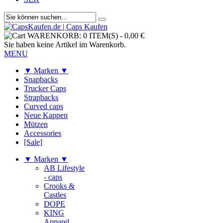
WARENKORB:
0 ITEM(S)
-
0,00 €
Sie haben keine Artikel im Warenkorb.
MENU
▼ Marken ▼
Snapbacks
Trucker Caps
Strapbacks
Curved caps
Neue Kappen
Mützen
Accessories
[Sale]
▼ Marken ▼
AB Lifestyle
- caps
Crooks &
Castles
DOPE
KING
Apparel