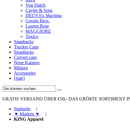
Von Dutch
Cayler & Sons
DEUS Ex Machina
Goorin Bros.
Lauren Rose
MAGGIORE
Toxico
Snapbacks
Trucker Caps
Strapbacks
Curved caps
Neue Kappen
Mützen
Accessories
[Sale]
GRATIS VERSAND ÜBER €50,-
DAS GRÖßTE SORTIMENT I
Startseite
|
▼ Marken ▼
|
KING Apparel