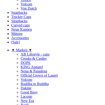
Volcom
Von Dutch
Snapbacks
Trucker Caps
Strapbacks
Curved caps
Neue Kappen
Mützen
Accessories
[Sale]
▼ Marken ▼
AB Lifestyle - caps
Crooks & Castles
DOPE
KING Apparel
Nena & Pasadena
Official Crown of Laurel
Volcom
Buddha to Buddha
Dakine
Good Busy
Lacoste
New Era
Reell