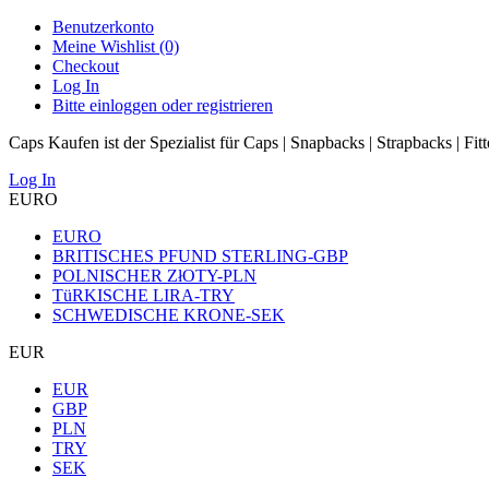
Benutzerkonto
Meine Wishlist (0)
Checkout
Log In
Bitte einloggen oder registrieren
Caps Kaufen ist der Spezialist für Caps | Snapbacks | Strapbacks | Fit
Log In
EURO
EURO
BRITISCHES PFUND STERLING-GBP
POLNISCHER ZłOTY-PLN
TüRKISCHE LIRA-TRY
SCHWEDISCHE KRONE-SEK
EUR
EUR
GBP
PLN
TRY
SEK