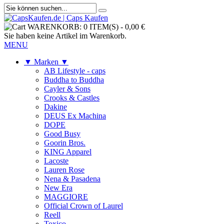
WARENKORB:
0 ITEM(S)
-
0,00 €
Sie haben keine Artikel im Warenkorb.
MENU
▼ Marken ▼
AB Lifestyle - caps
Buddha to Buddha
Cayler & Sons
Crooks & Castles
Dakine
DEUS Ex Machina
DOPE
Good Busy
Goorin Bros.
KING Apparel
Lacoste
Lauren Rose
Nena & Pasadena
New Era
MAGGIORE
Official Crown of Laurel
Reell
Toxico