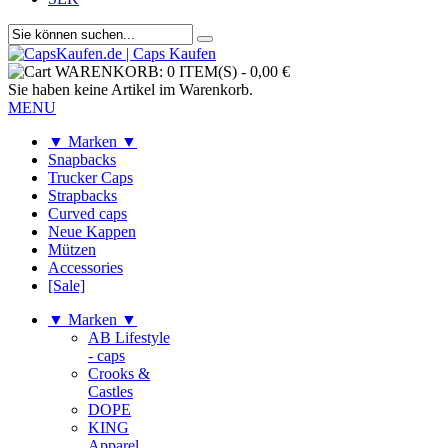
WARENKORB:
0 ITEM(S)
-
0,00 €
Sie haben keine Artikel im Warenkorb.
MENU
▼ Marken ▼
Snapbacks
Trucker Caps
Strapbacks
Curved caps
Neue Kappen
Mützen
Accessories
[Sale]
▼ Marken ▼
AB Lifestyle
- caps
Crooks &
Castles
DOPE
KING
Apparel