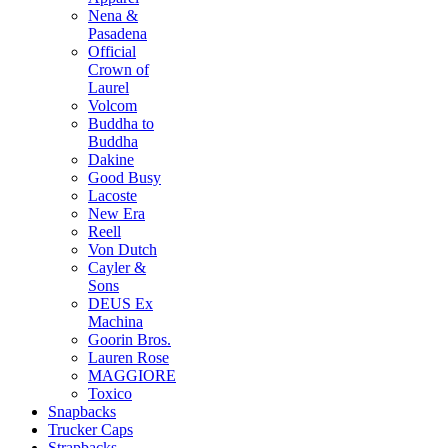
Nena &
Pasadena
Official
Crown of
Laurel
Volcom
Buddha to
Buddha
Dakine
Good Busy
Lacoste
New Era
Reell
Von Dutch
Cayler &
Sons
DEUS Ex
Machina
Goorin Bros.
Lauren Rose
MAGGIORE
Toxico
Snapbacks
Trucker Caps
Strapbacks