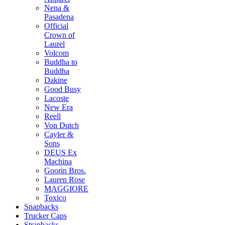
Nena &
Pasadena
Official
Crown of
Laurel
Volcom
Buddha to
Buddha
Dakine
Good Busy
Lacoste
New Era
Reell
Von Dutch
Cayler &
Sons
DEUS Ex
Machina
Goorin Bros.
Lauren Rose
MAGGIORE
Toxico
Snapbacks
Trucker Caps
Strapbacks