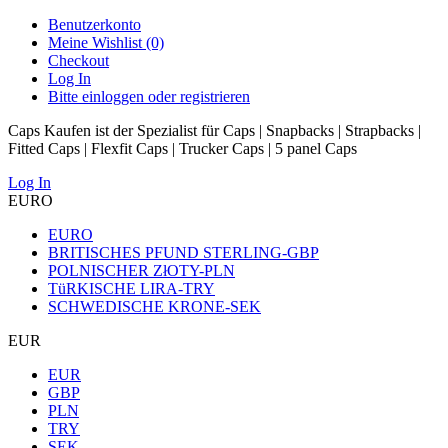
Benutzerkonto
Meine Wishlist (0)
Checkout
Log In
Bitte einloggen oder registrieren
Caps Kaufen ist der Spezialist für Caps | Snapbacks | Strapbacks |
Fitted Caps | Flexfit Caps | Trucker Caps | 5 panel Caps
Log In
EURO
EURO
BRITISCHES PFUND STERLING-GBP
POLNISCHER ZłOTY-PLN
TüRKISCHE LIRA-TRY
SCHWEDISCHE KRONE-SEK
EUR
EUR
GBP
PLN
TRY
SEK