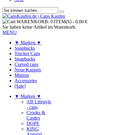
WARENKORB:
0 ITEM(S)
-
0,00 €
Sie haben keine Artikel im Warenkorb.
MENU
▼ Marken ▼
Snapbacks
Trucker Caps
Strapbacks
Curved caps
Neue Kappen
Mützen
Accessories
[Sale]
▼ Marken ▼
AB Lifestyle
- caps
Crooks &
Castles
DOPE
KING
Apparel