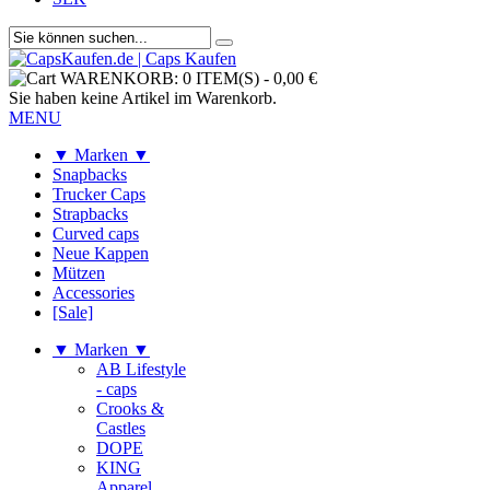
WARENKORB:
0 ITEM(S)
-
0,00 €
Sie haben keine Artikel im Warenkorb.
MENU
▼ Marken ▼
Snapbacks
Trucker Caps
Strapbacks
Curved caps
Neue Kappen
Mützen
Accessories
[Sale]
▼ Marken ▼
AB Lifestyle
- caps
Crooks &
Castles
DOPE
KING
Apparel