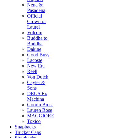
Nena &
Pasadena
Official
Crown of
Laurel
Volcom
Buddha to
Buddha
Dakine
Good Busy
Lacoste
New Era
Reell
Von Dutch
Cayler &
Sons
DEUS Ex
Machina
Goorin Bros.
Lauren Rose
MAGGIORE
Toxico
Snapbacks
Trucker Caps
Strapbacks